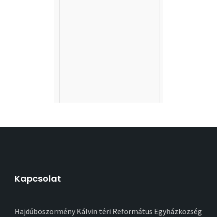
Kapcsolat
Hajdúböszörmény Kálvin téri Református Egyházközség