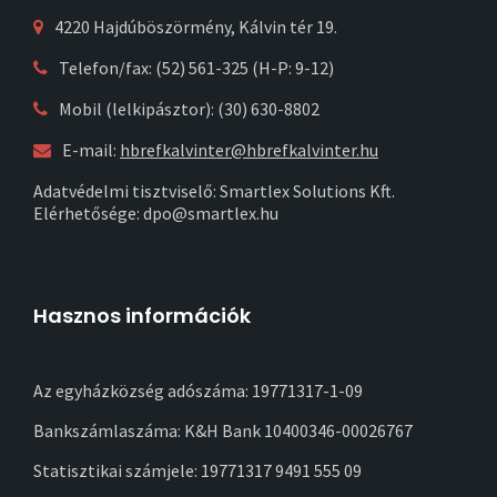
4220 Hajdúböszörmény, Kálvin tér 19.
Telefon/fax: (52) 561-325 (H-P: 9-12)
Mobil (lelkipásztor): (30) 630-8802
E-mail:
hbrefkalvinter@hbrefkalvinter.hu
Adatvédelmi tisztviselő: Smartlex Solutions Kft.
Elérhetősége: dpo@smartlex.hu
Hasznos információk
Az egyházközség adószáma: 19771317-1-09
Bankszámlaszáma: K&H Bank 10400346-00026767
Statisztikai számjele: 19771317 9491 555 09