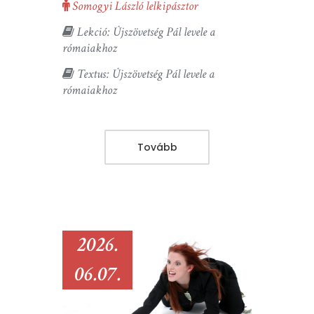
Somogyi László lelkipásztor
Lekció: Újszövetség Pál levele a
rómaiakhoz
Textus: Újszövetség Pál levele a
rómaiakhoz
Tovább
2026.
06.07.