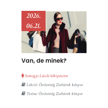
2026.
06.21.
Van, de minek?
Somogyi László lelkipásztor
Lekció: Ószövetség Zsoltárok könyve
Textus: Ószövetség Zsoltárok könyve