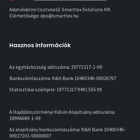
Adatvédelmi tisztviselő: Smartlex Solutions Kft.
Elérhetősége: dpo@smartlex.hu
Hasznos információk
Az egyházközség adószáma: 19771317-1-09
Bankszámlaszáma: K&H Bank 10400346-00026767
Statisztikai számjele: 19771317 9491 555 09
A Hajdúböszörményi Kálvin Alapítvány adószáma:
18996689-1-09
Az alapítvány bankszámlaszáma: K&H Bank 10400346-
00027101-00000007