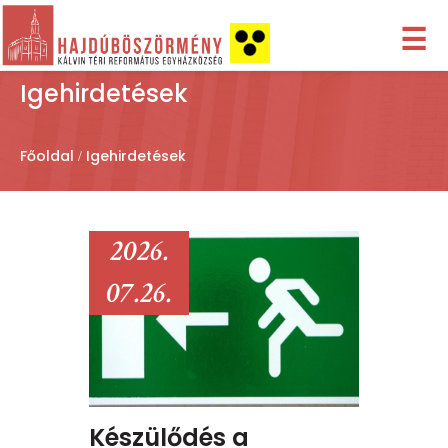
☰
Igehirdetések
Főoldal
Igehirdetések
2026.
07.26.
Készülődés a