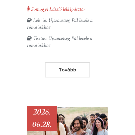
Somogyi László lelkipásztor
Lekció: Újszövetség Pál levele a
rómaiakhoz
Textus: Újszövetség Pál levele a
rómaiakhoz
Tovább
2026.
06.28.