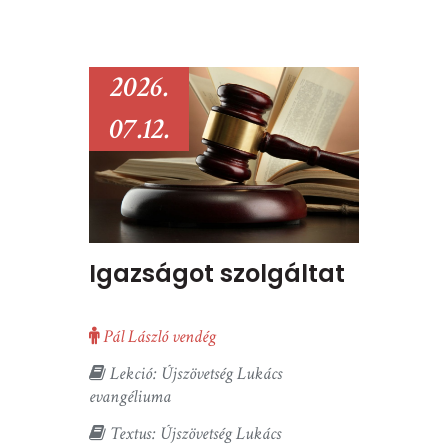
2026.
07.12.
Igazságot szolgáltat
Pál László vendég
Lekció: Újszövetség Lukács
evangéliuma
Textus: Újszövetség Lukács