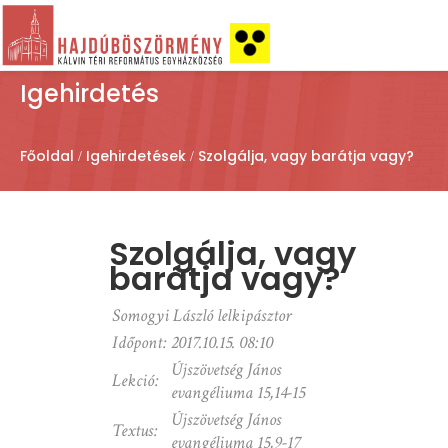
Igehirdetés
Főoldal
Igehirdetések
Szolgálja, vagy barátja vagy?
Szolgálja, vagy
barátja vagy?
Somogyi László lelkipásztor
Időpont:
2017.10.15. 08:10
Újszövetség János
Lekció:
evangéliuma 15,14-15
Újszövetség János
Textus:
evangéliuma 15,9-17