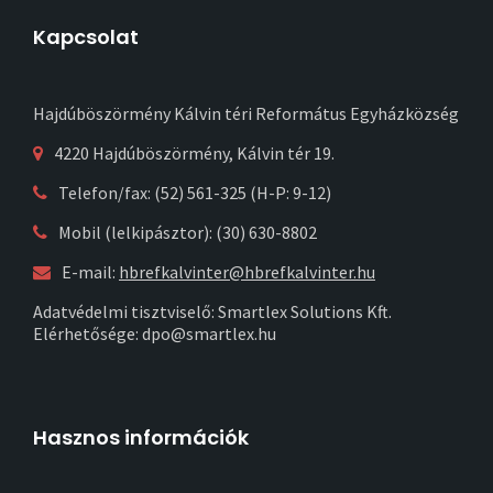
Kapcsolat
Hajdúböszörmény Kálvin téri Református Egyházközség
4220 Hajdúböszörmény, Kálvin tér 19.
Telefon/fax: (52) 561-325 (H-P: 9-12)
Mobil (lelkipásztor): (30) 630-8802
E-mail:
hbrefkalvinter@hbrefkalvinter.hu
Adatvédelmi tisztviselő: Smartlex Solutions Kft.
Elérhetősége: dpo@smartlex.hu
Hasznos információk