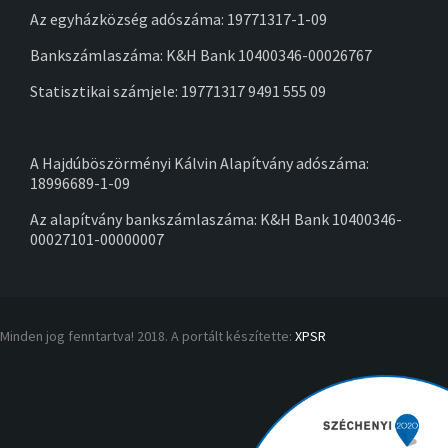
Az egyházközség adószáma: 19771317-1-09
Bankszámlaszáma: K&H Bank 10400346-00026767
Statisztikai számjele: 19771317 9491 555 09
A Hajdúböszörményi Kálvin Alapítvány adószáma:
18996689-1-09
Az alapítvány bankszámlaszáma: K&H Bank 10400346-
00027101-00000007
Minden jog fenntartva! 2018. A portált készítette:
XPSR