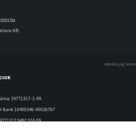
nter.hu
tions Kft.
Minden jog fennta
ciók
áma: 19771317-1-09
 Bank 10400346-00026767
19771317 9491 555 09