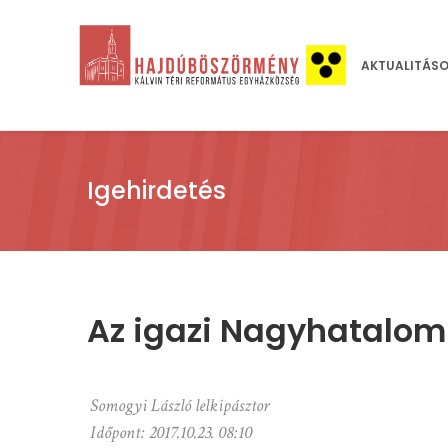
AKTUALITÁS
Igehirdetés
Az igazi Nagyhatalom
Somogyi László lelkipásztor
Időpont:
2017.10.23. 08:10