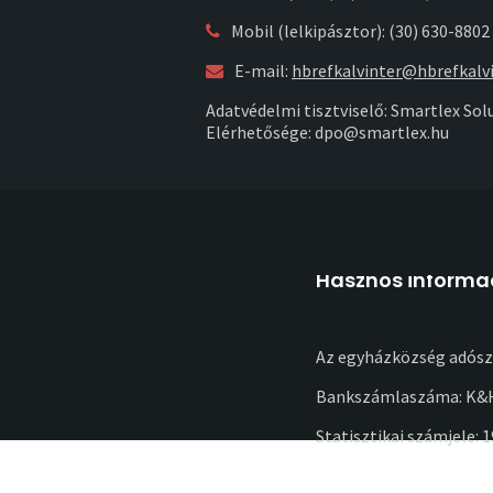
Mobil (lelkipásztor): (30) 630-8802
E-mail:
hbrefkalvinter@hbrefkalvi
Adatvédelmi tisztviselő: Smartlex Solu
Elérhetősége: dpo@smartlex.hu
Hasznos informá
Az egyházközség adósz
Bankszámlaszáma: K&H
Statisztikai számjele: 