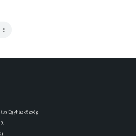
átus Egyházközség
9.
2)