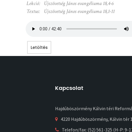
Lekció:
Újszövetség János evangéliuma 18,4-6
Textus:
Újszövetség János evangéliuma 18,1-11
Letöltés
Kapcsolat
Hajdúböszörmény Kálvin téri Reform
4220 Hajdúböszörmény, Kálvin tér 1
Telefon/fax: (52) 561-325 (H-P: 9-1