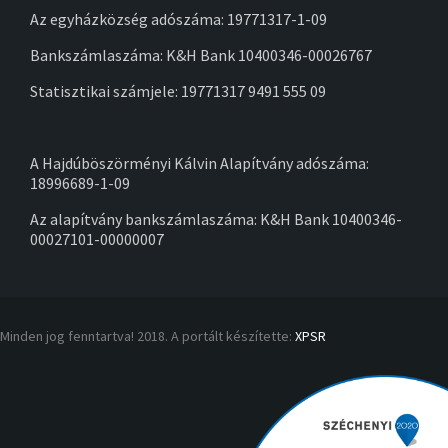
Az egyházközség adószáma: 19771317-1-09
Bankszámlaszáma: K&H Bank 10400346-00026767
Statisztikai számjele: 19771317 9491 555 09
A Hajdúböszörményi Kálvin Alapítvány adószáma:
18996689-1-09
Az alapítvány bankszámlaszáma: K&H Bank 10400346-
00027101-00000007
Minden jog fenntartva! 2018. A portált készítette:
XPSR