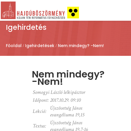
Igehirdetés
Főoldal
Igehirdetések
Nem mindegy? -Nem!
Nem mindegy?
-Nem!
Somogyi László lelkipásztor
Időpont:
2017.10.29. 09:10
Újszövetség János
Lekció:
evangéliuma 19,15
Újszövetség János
Textus:
evangéliuma 19,7-16