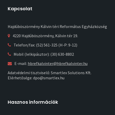
Kapcsolat
Hajdúböszörmény Kálvin téri Református Egyházközség
4220 Hajdúböszörmény, Kálvin tér 19.
Telefon/fax: (52) 561-325 (H-P: 9-12)
Mobil (lelkipásztor): (30) 630-8802
E-mail:
hbrefkalvinter@hbrefkalvinter.hu
Adatvédelmi tisztviselő: Smartlex Solutions Kft.
Elérhetősége: dpo@smartlex.hu
Hasznos információk