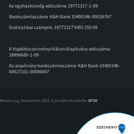
Az egyházközség adószáma: 19771317-1-09
Bankszámlaszáma: K&H Bank 10400346-00026767
Statisztikai számjele: 19771317 9491 555 09
A Hajdúböszörményi Kálvin Alapítvány adószáma:
18996689-1-09
Az alapítvány bankszámlaszáma: K&H Bank 10400346-
00027101-00000007
Minden jog fenntartva! 2018. A portált készítette:
XPSR