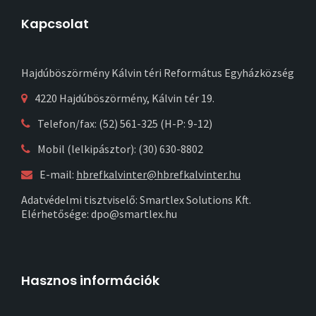
Kapcsolat
Hajdúböszörmény Kálvin téri Református Egyházközség
4220 Hajdúböszörmény, Kálvin tér 19.
Telefon/fax: (52) 561-325 (H-P: 9-12)
Mobil (lelkipásztor): (30) 630-8802
E-mail:
hbrefkalvinter@hbrefkalvinter.hu
Adatvédelmi tisztviselő: Smartlex Solutions Kft.
Elérhetősége: dpo@smartlex.hu
Hasznos információk