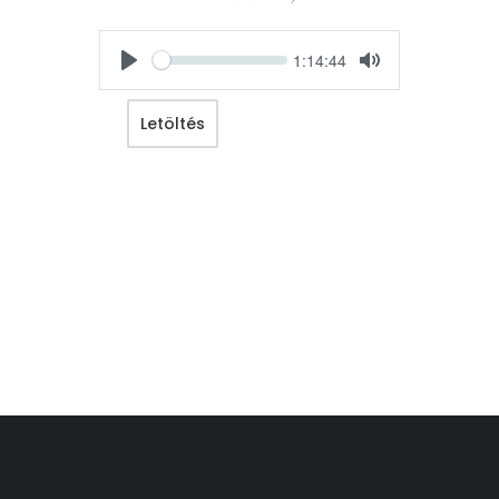
Seek
Current
1:14:44
time
Play
Toggle
Mute
Letöltés