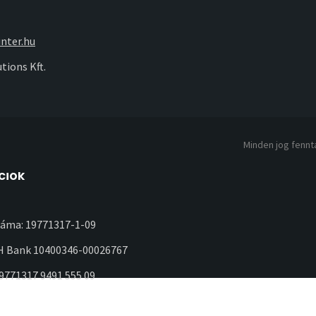
nter.hu
tions Kft.
Minden jog fennta
ciók
áma: 19771317-1-09
 Bank 10400346-00026767
19771317 9491 555 09