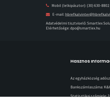
Mobil (lelkipásztor): (30) 630-8802
E-mail:
hbrefkalvinter@hbrefkalvi
Adatvédelmi tisztviselő: Smartlex Solu
Elérhetősége: dpo@smartlex.hu
Hasznos informá
Az egyházközség adósz
Bankszámlaszáma: K&H
Statisztikai számjele: 