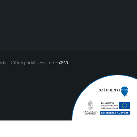
rtva! 2018. A portált készítette:
XPSR