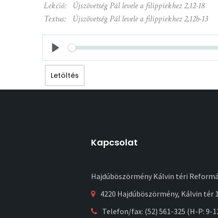
Lekció:
Újszövetség Pál levele a filippiekhez 2,12-18
Textus:
Újszövetség Pál levele a filippiekhez 2,12b-13
Seek
Play
Letöltés
Kapcsolat
Hajdúböszörmény Kálvin téri Reform
4220 Hajdúböszörmény, Kálvin tér 1
Telefon/fax: (52) 561-325 (H-P: 9-1