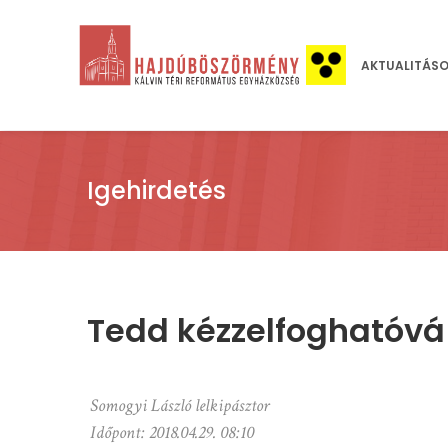
AKTUALITÁS
Igehirdetés
Tedd kézzelfoghatóvá
Somogyi László lelkipásztor
Időpont:
2018.04.29. 08:10