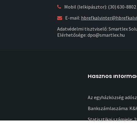
Mobil (lelkipásztor): (30) 630-8802
E-mail:
hbrefkalvinter@hbrefkalvi
Adatvédelmi tisztviselő: Smartlex Solu
Elérhetősége: dpo@smartlex.hu
Hasznos informá
Az egyházközség adósz
Bankszámlaszáma: K&H
Statisztikai számjele: 