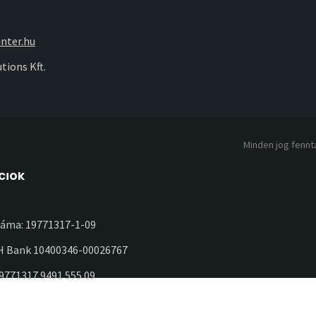
nter.hu
tions Kft.
Minden jog fennta
ciók
áma: 19771317-1-09
 Bank 10400346-00026767
19771317 9491 555 09