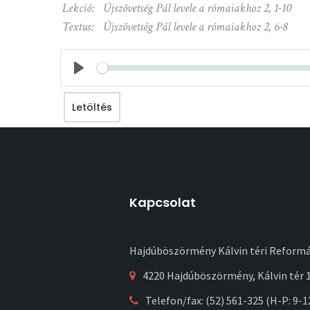
Lekció:
Újszövetség Pál levele a rómaiakhoz 2, 1-10
Textus:
Újszövetség Pál levele a rómaiakhoz 2, 6-8
Seek
Play
Letöltés
Kapcsolat
Hajdúböszörmény Kálvin téri Reform
4220 Hajdúböszörmény, Kálvin tér 1
Telefon/fax: (52) 561-325 (H-P: 9-1