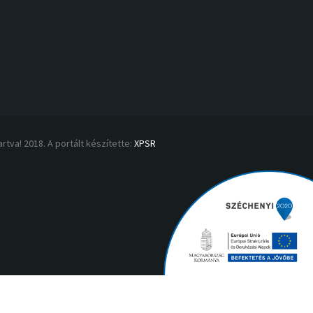
rtva! 2018. A portált készítette:
XPSR