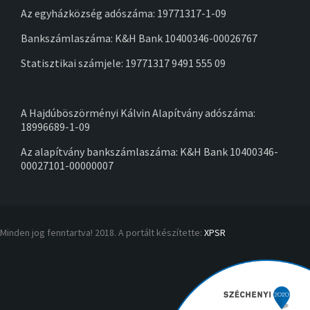
Az egyházközség adószáma: 19771317-1-09
Bankszámlaszáma: K&H Bank 10400346-00026767
Statisztikai számjele: 19771317 9491 555 09
A Hajdúböszörményi Kálvin Alapítvány adószáma:
18996689-1-09
Az alapítvány bankszámlaszáma: K&H Bank 10400346-
00027101-00000007
Minden jog fenntartva! 2018. A portált készítette:
XPSR