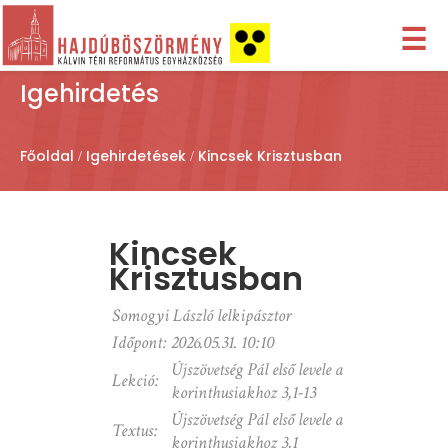
☰
Igehirdetés
Főoldal
Igehirdetések
Kincsek Krisztusban
Kincsek
Krisztusban
Somogyi László lelkipásztor
Időpont:
2026.05.31. 10:10
Újszövetség Pál első levele a
Lekció:
korinthusiakhoz 3,1-13
Újszövetség Pál első levele a
Textus:
korinthusiakhoz 3,1