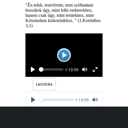
"Én tehát, testvéreim, nem szólhattam
hozzátok úgy, mint lelki emberekhez,
hanem csak úgy, mint testiekhez, mint
Krisztusban kiskorúakhoz. " (1.Korinthus
3,1)
Play
Seek
Current
1:13:55
time
Play
Toggle
Toggle
Mute
Fullscreen
Letöltés
Seek
Current
1:13:55
time
Play
Toggle
Mute
Letöltés