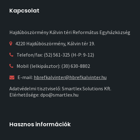
Kapcsolat
Hajdúböszörmény Kálvin téri Református Egyházközség
4220 Hajdúböszörmény, Kálvin tér 19.
Telefon/fax: (52) 561-325 (H-P: 9-12)
Mobil (lelkipásztor): (30) 630-8802
E-mail:
hbrefkalvinter@hbrefkalvinter.hu
Adatvédelmi tisztviselő: Smartlex Solutions Kft.
Elérhetősége: dpo@smartlex.hu
Hasznos információk