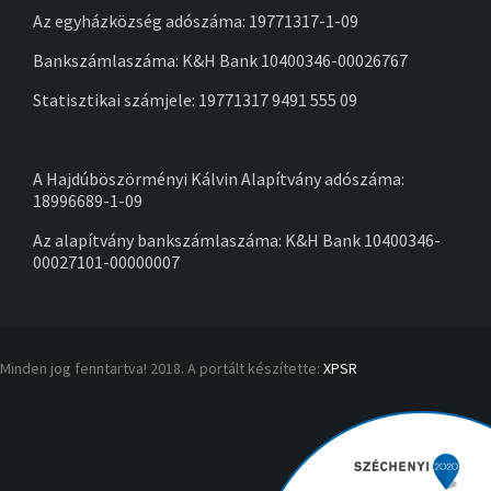
Az egyházközség adószáma: 19771317-1-09
Bankszámlaszáma: K&H Bank 10400346-00026767
Statisztikai számjele: 19771317 9491 555 09
A Hajdúböszörményi Kálvin Alapítvány adószáma:
18996689-1-09
Az alapítvány bankszámlaszáma: K&H Bank 10400346-
00027101-00000007
Minden jog fenntartva! 2018. A portált készítette:
XPSR