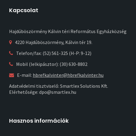
Kapcsolat
Hajdúböszörmény Kálvin téri Református Egyházközség
4220 Hajdúböszörmény, Kálvin tér 19.
Telefon/fax: (52) 561-325 (H-P: 9-12)
Mobil (lelkipásztor): (30) 630-8802
E-mail:
hbrefkalvinter@hbrefkalvinter.hu
Adatvédelmi tisztviselő: Smartlex Solutions Kft.
Elérhetősége: dpo@smartlex.hu
Hasznos információk