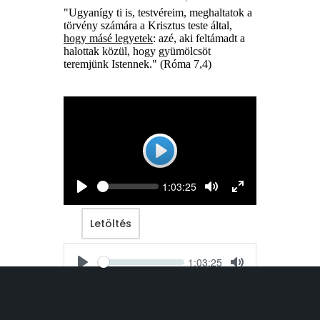
"
Ugyanígy ti is, testvéreim, meghaltatok a
törvény számára a Krisztus teste által,
hogy másé legyetek
: azé, aki feltámadt a
halottak közül, hogy gyümölcsöt
teremjünk Istennek." (Róma 7,4)
Play
Seek
Current
1:03:25
time
Play
Toggle
Toggle
Mute
Fullscreen
Letöltés
Seek
Current
1:03:25
time
Play
Toggle
Mute
Letöltés