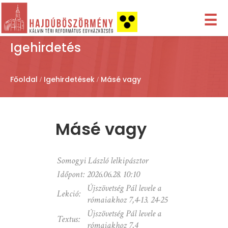
☰
Igehirdetés
Főoldal
Igehirdetések
Másé vagy
Másé vagy
Somogyi László lelkipásztor
Időpont:
2026.06.28. 10:10
Újszövetség Pál levele a
Lekció:
rómaiakhoz 7,4-13. 24-25
Újszövetség Pál levele a
Textus:
rómaiakhoz 7,4