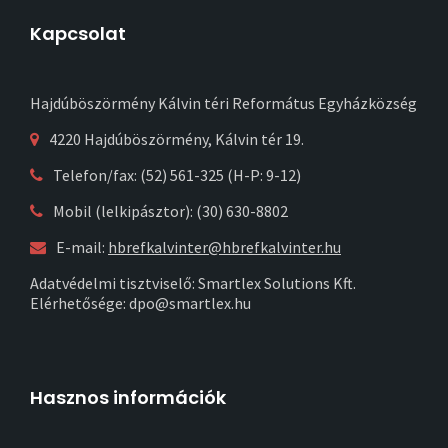
Kapcsolat
Hajdúböszörmény Kálvin téri Református Egyházközség
4220 Hajdúböszörmény, Kálvin tér 19.
Telefon/fax: (52) 561-325 (H-P: 9-12)
Mobil (lelkipásztor): (30) 630-8802
E-mail:
hbrefkalvinter@hbrefkalvinter.hu
Adatvédelmi tisztviselő: Smartlex Solutions Kft.
Elérhetősége: dpo@smartlex.hu
Hasznos információk