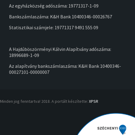
Az egyházközség adószáma: 19771317-1-09
Bankszámlaszáma: K&H Bank 10400346-00026767
Statisztikai számjele: 19771317 9491 555 09
A Hajdúböszörményi Kálvin Alapítvány adószáma:
18996689-1-09
Az alapítvány bankszámlaszáma: K&H Bank 10400346-
00027101-00000007
Minden jog fenntartva! 2018. A portált készítette:
XPSR