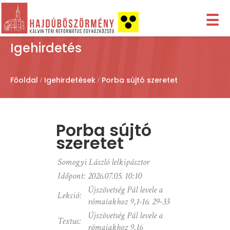
☰
Igehirdetés
Főoldal
Igehirdetések
Porba sújtó szeretet
Porba sújtó
szeretet
Somogyi László lelkipásztor
Időpont:
2026.07.05. 10:10
Újszövetség Pál levele a
Lekció:
rómaiakhoz 9,1-16. 29-33
Újszövetség Pál levele a
Textus:
rómaiakhoz 9,16