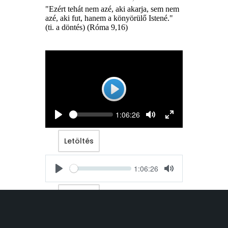
"
Ezért tehát nem azé, aki akarja, sem nem
azé, aki fut, hanem a könyörülő Istené."
(ti. a döntés) (Róma 9,16)
Play
Seek
Current
1:06:26
time
Play
Toggle
Toggle
Mute
Fullscreen
Letöltés
Seek
Current
1:06:26
time
Play
Toggle
Mute
Letöltés