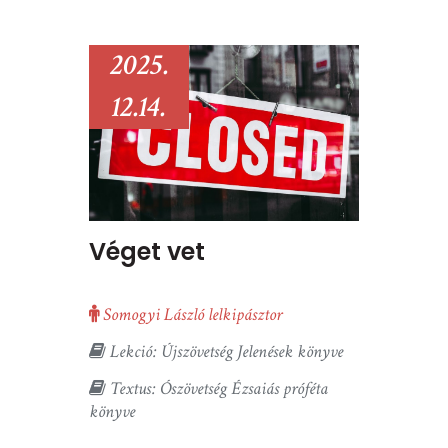
2025.
12.14.
Véget vet
Somogyi László lelkipásztor
Lekció: Újszövetség Jelenések könyve
Textus: Ószövetség Ézsaiás próféta
könyve