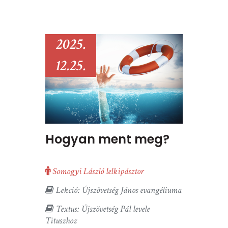
2025.
12.25.
Hogyan ment meg?
Somogyi László lelkipásztor
Lekció: Újszövetség János evangéliuma
Textus: Újszövetség Pál levele
Tituszhoz