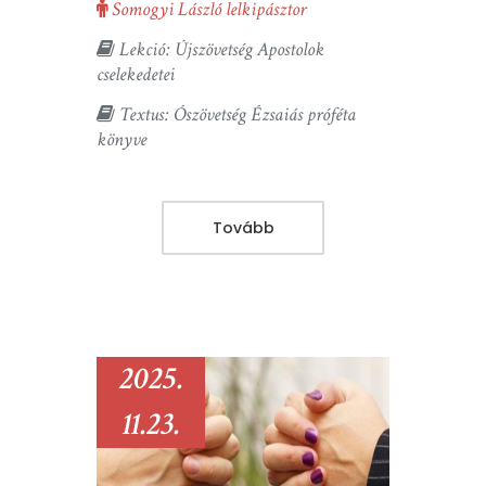
Somogyi László lelkipásztor
Lekció: Újszövetség Apostolok
cselekedetei
Textus: Ószövetség Ézsaiás próféta
könyve
Tovább
2025.
11.23.