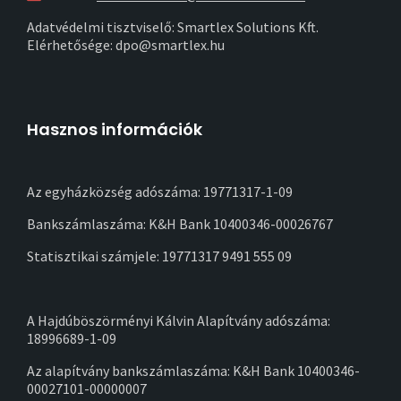
Adatvédelmi tisztviselő: Smartlex Solutions Kft.
Elérhetősége: dpo@smartlex.hu
Hasznos információk
Az egyházközség adószáma: 19771317-1-09
Bankszámlaszáma: K&H Bank 10400346-00026767
Statisztikai számjele: 19771317 9491 555 09
A Hajdúböszörményi Kálvin Alapítvány adószáma:
18996689-1-09
Az alapítvány bankszámlaszáma: K&H Bank 10400346-
00027101-00000007