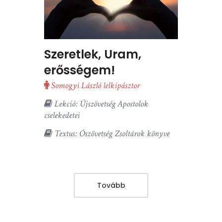
Szeretlek, Uram,
erősségem!
Somogyi László lelkipásztor
Lekció: Újszövetség Apostolok
cselekedetei
Textus: Ószövetség Zsoltárok könyve
Tovább