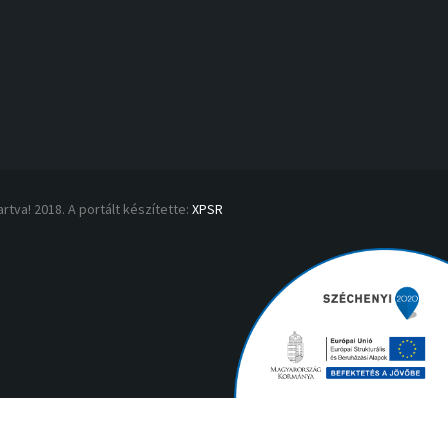
rtva! 2018. A portált készítette:
XPSR