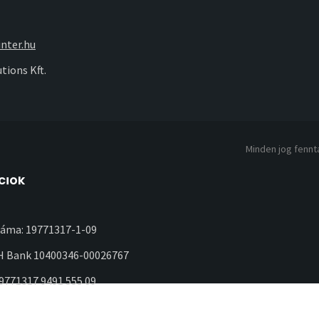
nter.hu
tions Kft.
Minden jog fennta
ciók
áma: 19771317-1-09
 Bank 10400346-00026767
19771317 9491 555 09