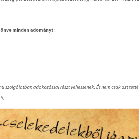
inden adományt:
ránti szolgálatban adakozással részt vehessenek. És nem csak azt te
-5)