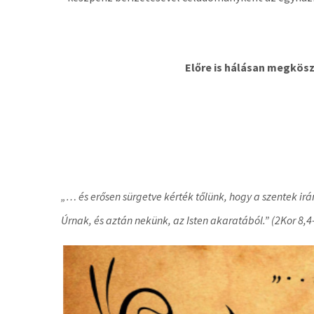
Előre is hálásan megköszönve m
„… és erősen sürgetve kérték tőlünk, hogy a szentek i
Úrnak, és aztán nekünk, az Isten akaratából.” (2Kor 8,4