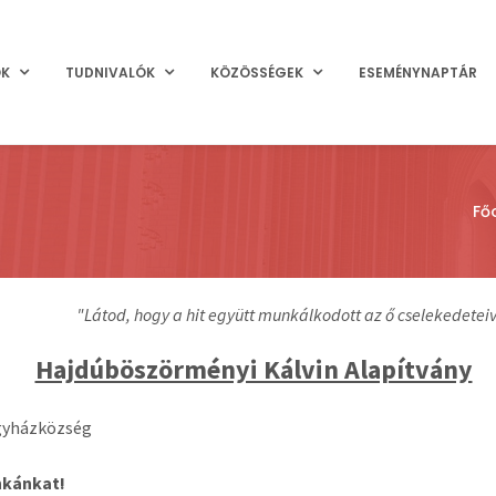
OK
TUDNIVALÓK
KÖZÖSSÉGEK
ESEMÉNYNAPTÁR
Fő
"Látod, hogy a hit együtt munkálkodott az ő cselekedeteivel
Hajdúböszörményi Kálvin Alapítvány
Egyházközség
nkánkat!