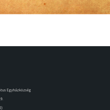
átus Egyházközség
9.
2)