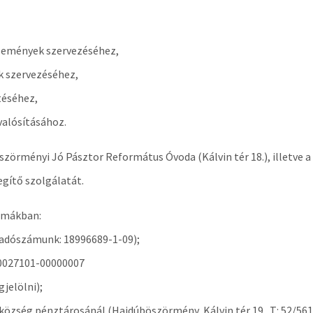
események szervezéséhez,
k szervezéséhez,
téséhez,
valósításához.
örményi Jó Pásztor Református Óvoda (Kálvin tér 18.), illetve a
egítő szolgálatát.
rmákban:
(adószámunk: 18996689-1-09);
00027101-00000007
jelölni);
özség pénztárosánál (Hajdúböszörmény, Kálvin tér 19. T: 52/561