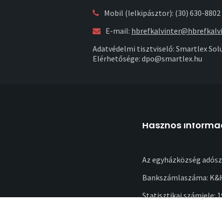
Mobil (lelkipásztor): (30) 630-8802
E-mail:
hbrefkalvinter@hbrefkalvi
Adatvédelmi tisztviselő: Smartlex Solu
Elérhetősége: dpo@smartlex.hu
Hasznos informá
Az egyházközség adósz
Bankszámlaszáma: K&H
Statisztikai számjele: 