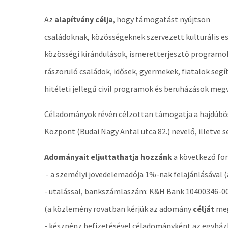
Az
alapítvány célja
, hogy támogatást nyújtson
családoknak, közösségeknek szervezett kulturális 
közösségi kirándulások, ismeretterjesztő programo
rászoruló családok, idősek, gyermekek, fiatalok segí
hitéleti jellegű civil programok és beruházások meg
Céladományok révén célzottan támogatja a hajdúbösz
Központ (Budai Nagy Antal utca 82.) nevelő, illetve s
Adományait eljuttathatja hozzánk
a következő fo
- a személyi jövedelemadója 1%-nak felajánlásával 
- utalással, bankszámlaszám: K&H Bank 10400346-
(a közlemény rovatban kérjük az adomány
célját
meg
- készpénz befizetésével céladományként az egyházk