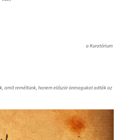
a Kuratórium
tték, amit reméltünk, hanem először önmagukat adták az