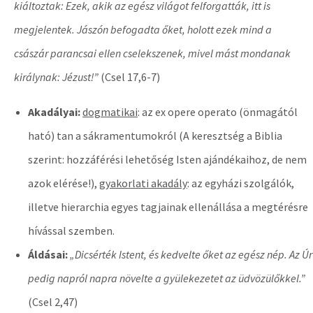
kiáltoztak: Ezek, akik az egész világot felforgatták, itt is
megjelentek. Jászón befogadta őket, holott ezek mind a
császár parancsai ellen cselekszenek, mivel mást mondanak
királynak: Jézust!”
(Csel 17,6-7)
Akadályai:
dogmatikai
: az ex opere operato (önmagától
ható) tan a sákramentumokról (A keresztség a Biblia
szerint: hozzáférési lehetőség Isten ajándékaihoz, de nem
azok elérése!),
gyakorlati akadály
: az egyházi szolgálók,
illetve hierarchia egyes tagjainak ellenállása a megtérésre
hívással szemben.
Áldásai:
„Dicsérték Istent, és kedvelte őket az egész nép. Az Úr
pedig napról napra növelte a gyülekezetet az üdvözülőkkel.”
(Csel 2,47)