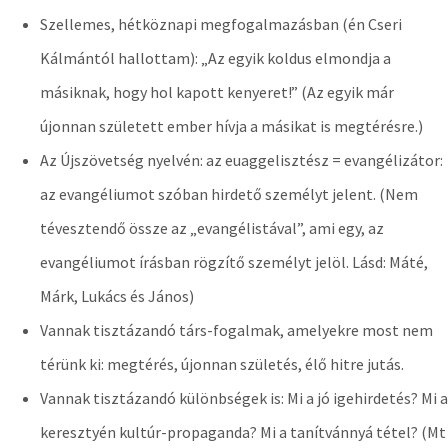
Szellemes, hétköznapi megfogalmazásban (én Cseri
Kálmántól hallottam): „Az egyik koldus elmondja a
másiknak, hogy hol kapott kenyeret!” (Az egyik már
újonnan született ember hívja a másikat is megtérésre.)
Az Újszövetség nyelvén: az euaggelisztész = evangélizátor:
az evangéliumot szóban hirdető személyt jelent. (Nem
tévesztendő össze az „evangélistával”, ami egy, az
evangéliumot írásban rögzítő személyt jelöl. Lásd: Máté,
Márk, Lukács és János)
Vannak tisztázandó társ-fogalmak, amelyekre most nem
térünk ki: megtérés, újonnan születés, élő hitre jutás.
Vannak tisztázandó különbségek is: Mi a jó igehirdetés? Mi a
keresztyén kultúr-propaganda? Mi a tanítvánnyá tétel? (Mt