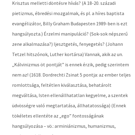
Krisztus melletti döntésre hívás? (A 18-20. századi
pietizmus, ébredési mozgalmak, és pl. a híres baptista
evangélizátor, Billy Graham Budapesten 1989-ben is ezt
hangsúlyozta.) Érzelmi manipuláció? (Sok-sok népszerű
zene alkalmazása?) Ijesztgetés, fenyegetés? (Johann
Tetzel hitszónok, Luther kortársa) Vannak, akik az un.
„Kálvinizmus öt pontját” is ennek érzik, pedig szerintem
nem az! (1618. Dordrechti Zsinat 5 pontja: az ember teljes
romlottsága, feltétlen kiválasztása, behatárolt
megváltása, Isten ellenállhatatlan kegyelme, a szentek
üdvösségre való megtartatása, állhatatossága) (Ennek
tökéletes ellentéte az „ego” fontosságának
hangsúlyozása – vö.: arminiánizmus, humanizmus,