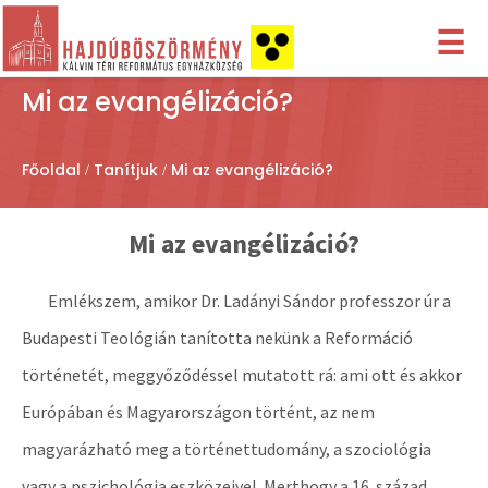
☰
Mi az evangélizáció?
Főoldal
Tanítjuk
Mi az evangélizáció?
Mi az evangélizáció?
Emlékszem, amikor Dr. Ladányi Sándor professzor úr a
Budapesti Teológián tanította nekünk a Reformáció
történetét, meggyőződéssel mutatott rá: ami ott és akkor
Európában és Magyarországon történt, az nem
magyarázható meg a történettudomány, a szociológia
vagy a pszichológia eszközeivel. Merthogy a 16. század