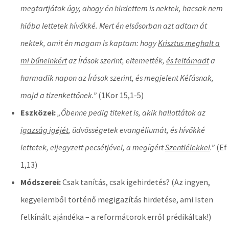
megtartjátok úgy, ahogy én hirdettem is nektek, hacsak nem
hiába lettetek hívőkké. Mert én elsősorban azt adtam át
nektek, amit én magam is kaptam: hogy
Krisztus meghalt a
mi bűneinkért
az Írások szerint, eltemették,
és feltámadt
a
harmadik napon az Írások szerint, és megjelent Kéfásnak,
majd a tizenkettőnek.”
(1Kor 15,1-5)
Eszközei:
„Őbenne pedig titeket is, akik hallottátok az
igazság igéjét
, üdvösségetek evangéliumát, és hívőkké
lettetek, eljegyzett pecsétjével, a megígért
Szentlélekkel
.”
(Ef
1,13)
Módszerei:
Csak tanítás, csak igehirdetés? (Az ingyen,
kegyelemből történő megigazítás hirdetése, ami Isten
felkínált ajándéka – a reformátorok erről prédikáltak!)