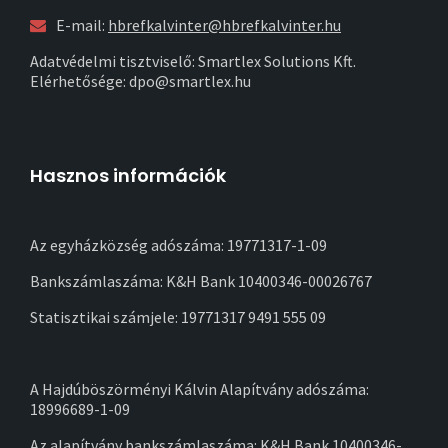
E-mail:
hbrefkalvinter@hbrefkalvinter.hu
Adatvédelmi tisztviselő: Smartlex Solutions Kft.
Elérhetősége: dpo@smartlex.hu
Hasznos információk
Az egyházközség adószáma: 19771317-1-09
Bankszámlaszáma: K&H Bank 10400346-00026767
Statisztikai számjele: 19771317 9491 555 09
A Hajdúböszörményi Kálvin Alapítvány adószáma:
18996689-1-09
Az alapítvány bankszámlaszáma: K&H Bank 10400346-