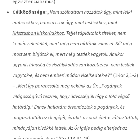
egzisztencializmus)
Célközönsége:
„Nem szólhattam hozzátok úgy, mint lelki
emberekhez, hanem csak úgy, mint testiekhez, mint
Krisztusban kiskorúakhoz
. Tejjel tápláltalak titeket, nem
kemény eledellel, mert még nem bírtátok volna el. Sőt még
most sem bírjátok el, mert még testiek vagytok. Amikor
ugyanis irigység és viszálykodás van közöttetek, nem testiek
vagytok-e, és nem emberi módon viselkedtek-e?”
(1Kor 3,1-3)
–
„Mert így parancsolta meg nekünk az Úr: „Pogányok
világosságává teszlek, hogy üdvösségük légy a föld végső
határáig.” Ennek hallatára örvendeztek a
pogányok
, és
magasztalták az Úr igéjét, és akik az örök életre választattak,
mindnyájan hívőkké lettek. Az Úr igéje pedig elterjedt az
egész tartományban
.”
(Csel 13,47-49)