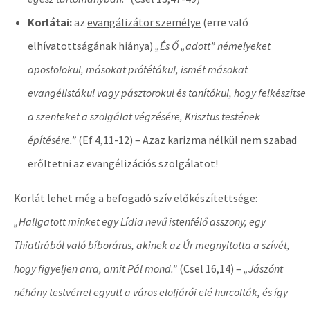
Korlátai:
az
evangálizátor személye
(erre való
elhívatottságának hiánya)
„És Ő „adott” némelyeket
apostolokul, másokat prófétákul, ismét másokat
evangélistákul vagy pásztorokul és tanítókul, hogy felkészítse
a szenteket a szolgálat végzésére, Krisztus testének
építésére.”
(Ef 4,11-12) – Azaz karizma nélkül nem szabad
erőltetni az evangélizációs szolgálatot!
Korlát lehet még a
befogadó szív előkészítettsége
:
„Hallgatott minket egy Lídia nevű istenfélő asszony, egy
Thiatirából való bíborárus, akinek az Úr megnyitotta a szívét,
hogy figyeljen arra, amit Pál mond.”
(Csel 16,14) –
„Jászónt
néhány testvérrel együtt a város elöljárói elé hurcolták, és így