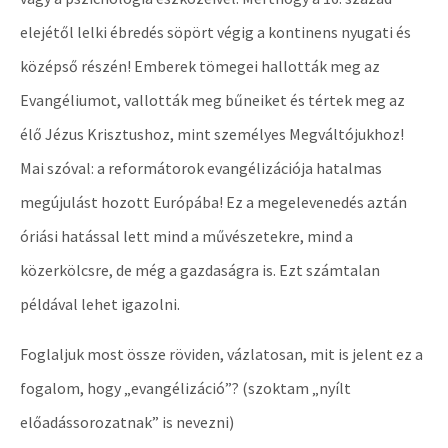
elejétől lelki ébredés söpört végig a kontinens nyugati és
középső részén! Emberek tömegei hallották meg az
Evangéliumot, vallották meg bűneiket és tértek meg az
élő Jézus Krisztushoz, mint személyes Megváltójukhoz!
Mai szóval: a reformátorok evangélizációja hatalmas
megújulást hozott Európába! Ez a megelevenedés aztán
óriási hatással lett mind a művészetekre, mind a
közerkölcsre, de még a gazdaságra is. Ezt számtalan
példával lehet igazolni.
Foglaljuk most össze röviden, vázlatosan, mit is jelent ez a
fogalom, hogy „evangélizáció”? (szoktam „nyílt
előadássorozatnak” is nevezni)