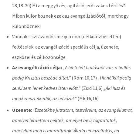
28,18-20) Mi a meggyőzés, agitáció, erőszakos térítés?
Miben különböznek ezek az evangélizációtól, merthogy
különböznek!
Vannak tisztázandó sine qua non (nélkülözhetetlen)
feltételek: az evangélizáció speciális célja, üzenete,
eszközei és célközönsége.
Az evangélizáció célja:
„A hit tehát hallásból van, a hallás
pedig Krisztus beszéde által.”
(Róm 10,17)
„Hit nélkül pedig
senki sem lehet kedves Isten előtt.”
(Zsid 11,6)
„Aki hisz és
megkeresztelkedik, az üdvözül.”
(Mk 16,16)
„
Üzenete:
Eszetekbe juttatom, testvéreim, az evangéliumot,
amelyet hirdettem nektek, amelyet be is fogadtatok,
amelyben meg is maradtatok. Általa üdvözültök is, ha