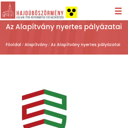
☰
Az Alapítvány nyertes pályázatai
Főoldal
Alapítvány
Az Alapítvány nyertes pályázatai