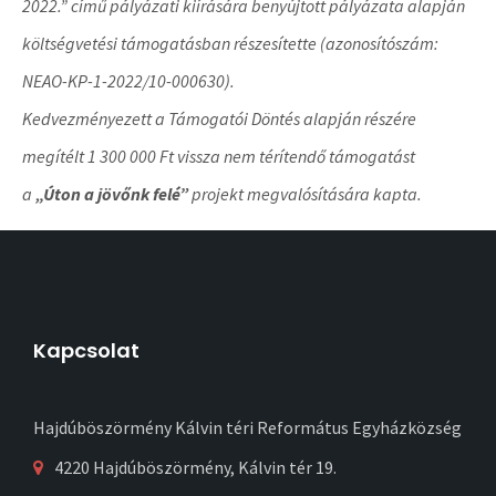
2022.” című pályázati kiírására benyújtott pályázata alapján
költségvetési támogatásban részesítette (azonosítószám:
NEAO-KP-1-2022/10-000630).
Kedvezményezett a Támogatói Döntés alapján részére
megítélt 1 300 000 Ft vissza nem térítendő támogatást
a
„Úton a jövőnk felé”
projekt megvalósítására kapta.
Kapcsolat
Hajdúböszörmény Kálvin téri Református Egyházközség
4220 Hajdúböszörmény, Kálvin tér 19.