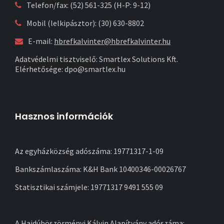
Telefon/fax: (52) 561-325 (H-P: 9-12)
Mobil (lelkipásztor): (30) 630-8802
E-mail:
hbrefkalvinter@hbrefkalvinter.hu
Adatvédelmi tisztviselő: Smartlex Solutions Kft.
Elérhetősége: dpo@smartlex.hu
Hasznos információk
Az egyházközség adószáma: 19771317-1-09
Bankszámlaszáma: K&H Bank 10400346-00026767
Statisztikai számjele: 19771317 9491 555 09
A Hajdúböszörményi Kálvin Alapítvány adószáma: