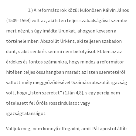
1.) A reformátorok közül különösen Kálvin János
(1509-1564) volt az, aki Isten teljes szabadságával szembe
mert nézni, s úgy imádta Urunkat, ahogyan kevesen a
történelemben: Abszolút Úrként, aki teljesen szabadon
dönt, s akit senki és semmi nem befolyásol. Ebben az az
érdekes és fontos számunkra, hogy mindez a reformátor
hitében teljes összhangban maradt az Isten szeretetéről
vallott mély meggyőződésével! Számára abszolút igazság
volt, hogy „Isten szeretet” (1Ján 4,8), s egy percig nem
tételezett fel Őróla rosszindulatot vagy
igazságtalanságot.
Valljuk meg, nem könnyű elfogadni, amit Pál apostol állít: