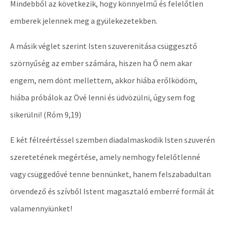
Mindebből az következik, hogy könnyelmű és felelőtlen
emberek jelennek meg a gyülekezetekben.
A másik véglet szerint Isten szuverenitása csüggesztő
szörnyűség az ember számára, hiszen ha Ő nem akar
engem, nem dönt mellettem, akkor hiába erőlködöm,
hiába próbálok az Övé lenni és üdvözülni, úgy sem fog
sikerülni! (Róm 9,19)
E két félreértéssel szemben diadalmaskodik Isten szuverén
szeretetének megértése, amely nemhogy felelőtlenné
vagy csüggedővé tenne bennünket, hanem felszabadultan
örvendező és szívből Istent magasztaló emberré formál át
valamennyiünket!