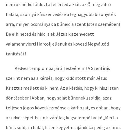
nem ok nélkül áldozta fel érted a Fiát: az Ő megváltó
halála, szörnyű kínszenvedése a legnagyobb bizonyíték
arra, milyen ocsmányak a bűneid a szent Isten szemében!
De elhiheted és hidd is el: Jézus kiszenvedett
valamennyiért! Harcolj ellenük és kövesd Megváltód
tanítását!
Kedves templomba járó Testvéreim! A Szentírás
szerint nem az a kérdés, hogy ki döntött már Jézus
Krisztus mellett és ki nem. Az a kérdés, hogy ki hisz Isten
döntésében! Abban, hogy saját bűnének zsoldja, azaz
teljesen jogos következménye a kárhozat, és abban, hogy
az üdvösséget Isten kizárólag kegyelemből adja! „Mert a
bűn zsoldja a halál, Isten kegyelmi ajándéka pedig az örök