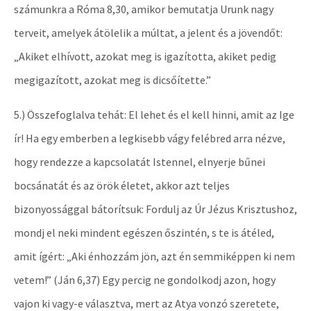
számunkra a Róma 8,30, amikor bemutatja Urunk nagy
terveit, amelyek átölelik a múltat, a jelent és a jövendőt:
„Akiket elhívott, azokat meg is igazította, akiket pedig
megigazított, azokat meg is dicsőítette.”
5.) Összefoglalva tehát: El lehet és el kell hinni, amit az Ige
ír! Ha egy emberben a legkisebb vágy felébred arra nézve,
hogy rendezze a kapcsolatát Istennel, elnyerje bűnei
bocsánatát és az örök életet, akkor azt teljes
bizonyossággal bátorítsuk: Fordulj az Úr Jézus Krisztushoz,
mondj el neki mindent egészen őszintén, s te is átéled,
amit ígért: „Aki énhozzám jön, azt én semmiképpen ki nem
vetem!” (Ján 6,37) Egy percig ne gondolkodj azon, hogy
vajon ki vagy-e választva, mert az Atya vonzó szeretete,