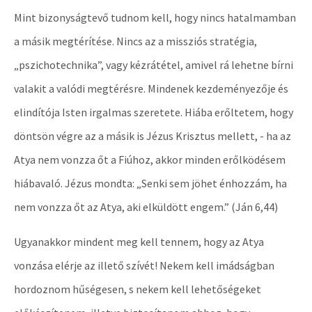
Mint bizonyságtevő tudnom kell, hogy nincs hatalmamban
a másik megtérítése. Nincs az a missziós stratégia,
„pszichotechnika”, vagy kézrátétel, amivel rá lehetne bírni
valakit a valódi megtérésre. Mindenek kezdeményezője és
elindítója Isten irgalmas szeretete. Hiába erőltetem, hogy
döntsön végre az a másik is Jézus Krisztus mellett, - ha az
Atya nem vonzza őt a Fiúhoz, akkor minden erőlködésem
hiábavaló. Jézus mondta: „Senki sem jöhet énhozzám, ha
nem vonzza őt az Atya, aki elküldött engem.” (Ján 6,44)
Ugyanakkor mindent meg kell tennem, hogy az Atya
vonzása elérje az illető szívét! Nekem kell imádságban
hordoznom hűségesen, s nekem kell lehetőségeket