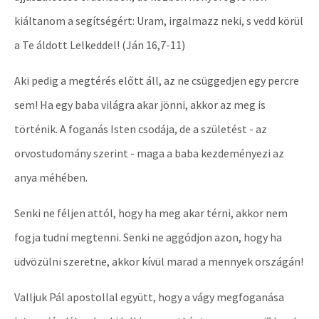
kiáltanom a segítségért: Uram, irgalmazz neki, s vedd körül
a Te áldott Lelkeddel! (Ján 16,7-11)
Aki pedig a megtérés előtt áll, az ne csüggedjen egy percre
sem! Ha egy baba világra akar jönni, akkor az meg is
történik. A foganás Isten csodája, de a születést - az
orvostudomány szerint - maga a baba kezdeményezi az
anya méhében.
Senki ne féljen attól, hogy ha meg akar térni, akkor nem
fogja tudni megtenni. Senki ne aggódjon azon, hogy ha
üdvözülni szeretne, akkor kívül marad a mennyek országán!
Valljuk Pál apostollal együtt, hogy a vágy megfoganása