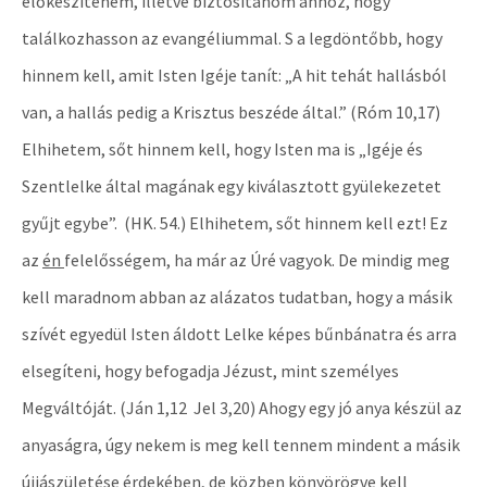
előkészítenem, illetve biztosítanom ahhoz, hogy
találkozhasson az evangéliummal. S a legdöntőbb, hogy
hinnem kell, amit Isten Igéje tanít: „A hit tehát hallásból
van, a hallás pedig a Krisztus beszéde által.” (Róm 10,17)
Elhihetem, sőt hinnem kell, hogy Isten ma is „Igéje és
Szentlelke által magának egy kiválasztott gyülekezetet
gyűjt egybe”. (HK. 54.) Elhihetem, sőt hinnem kell ezt! Ez
az
én
felelősségem, ha már az Úré vagyok. De mindig meg
kell maradnom abban az alázatos tudatban, hogy a másik
szívét egyedül Isten áldott Lelke képes bűnbánatra és arra
elsegíteni, hogy befogadja Jézust, mint személyes
Megváltóját. (Ján 1,12 Jel 3,20) Ahogy egy jó anya készül az
anyaságra, úgy nekem is meg kell tennem mindent a másik
újjászületése érdekében, de közben könyörögve kell