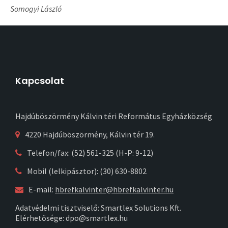
Somogyi László
Kapcsolat
Hajdúböszörmény Kálvin téri Református Egyházközség
4220 Hajdúböszörmény, Kálvin tér 19.
Telefon/fax: (52) 561-325 (H-P: 9-12)
Mobil (lelkipásztor): (30) 630-8802
E-mail:
hbrefkalvinter@hbrefkalvinter.hu
Adatvédelmi tisztviselő: Smartlex Solutions Kft.
Elérhetősége: dpo@smartlex.hu