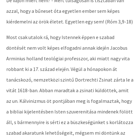
De vajon miért nem? - Mert túlságosan is tisztában van
azzal, hogy a bűneset óta egyetlen ember sem képes
kiérdemelni az örök életet. Egyetlen egy sem! (Róm 3,9-18)
Most csak utalok rá, hogy Istennek éppen e szabad
döntését nem volt képes elfogadni annak idején Jacobus
Arminius holland teológiai professzor, aki miatt nagy vita
robbant ki a 17. század elején. Végül a hónapokon át
tanácskozó, nemzetközi szintű Dortrechti Zsinat zárta le a
vitát 1618-ban. Abban maradtak a zsinati küldöttek, amit
az un. Kálvinizmus öt pontjában meg is fogalmaztak, hogy
a bibliai kijelentésben Isten szuverenitása mindenek fölött
áll, s bármennyire is sérti ez a büszkeségünket s korlátozza
szabad akaratunk lehetőségeit, mégsem mi döntünk az