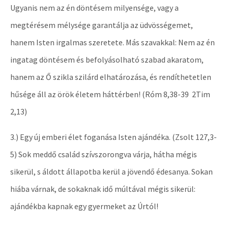
Ugyanis nem az én döntésem milyensége, vagy a
megtérésem mélysége garantálja az üdvösségemet,
hanem Isten irgalmas szeretete. Más szavakkal: Nem az én
ingatag döntésem és befolyásolható szabad akaratom,
hanem az Ő szikla szilárd elhatározása, és rendíthetetlen
hűsége áll az örök életem háttérben! (Róm 8,38-39 2Tim
2,13)
3.) Egy új emberi élet foganása Isten ajándéka. (Zsolt 127,3-
5) Sok meddő család szívszorongva várja, hátha mégis
sikerül, s áldott állapotba kerül a jövendő édesanya. Sokan
hiába várnak, de sokaknak idő múltával mégis sikerül:
ajándékba kapnak egy gyermeket az Úrtól!