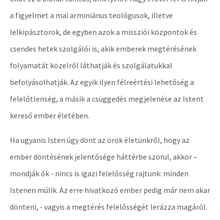
a figyelmet a mai arminiánus teológusok, illetve
lelkipásztorok, de egyben azok a missziói központok és
csendes hetek szolgálói is, akik emberek megtérésének
folyamatát közelről láthatják és szolgálatukkal
befolyásolhatják. Az egyik ilyen félreértési lehetőség a
felelőtlenség, a másik a csüggedés megjelenése az Istent
kereső ember életében.
Ha ugyanis Isten úgy dönt az örök életünkről, hogy az
ember döntésének jelentősége háttérbe szorul, akkor –
mondják ők - nincs is igazi felelősség rajtunk: minden
Istenen múlik. Az erre hivatkozó ember pedig már nem akar
dönteni, - vagyis a megtérés felelősségét lerázza magáról.