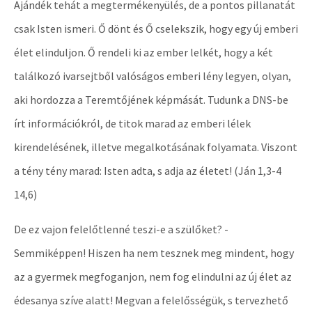
Ajándék tehát a megtermékenyülés, de a pontos pillanatát
csak Isten ismeri. Ő dönt és Ő cselekszik, hogy egy új emberi
élet elinduljon. Ő rendeli ki az ember lelkét, hogy a két
találkozó ivarsejtből valóságos emberi lény legyen, olyan,
aki hordozza a Teremtőjének képmását. Tudunk a DNS-be
írt információkról, de titok marad az emberi lélek
kirendelésének, illetve megalkotásának folyamata. Viszont
a tény tény marad: Isten adta, s adja az életet! (Ján 1,3-4
14,6)
De ez vajon felelőtlenné teszi-e a szülőket? -
Semmiképpen! Hiszen ha nem tesznek meg mindent, hogy
az a gyermek megfoganjon, nem fog elindulni az új élet az
édesanya szíve alatt! Megvan a felelősségük, s tervezhető