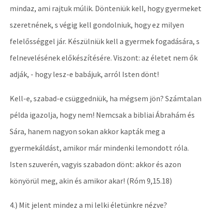
mindaz, ami rajtuk múlik. Dönteniük kell, hogy gyermeket
szeretnének, s végig kell gondolniuk, hogy ez milyen
felelősséggel jár. Készülniük kell a gyermek fogadására, s
felnevelésének előkészítésére. Viszont: az életet nem ők
adják, - hogy lesz-e babájuk, arról Isten dönt!
Kell-e, szabad-e csüggedniük, ha mégsem jön? Számtalan
példa igazolja, hogy nem! Nemcsak a bibliai Ábrahám és
Sára, hanem nagyon sokan akkor kapták meg a
gyermekáldást, amikor már mindenki lemondott róla.
Isten szuverén, vagyis szabadon dönt: akkor és azon
könyörül meg, akin és amikor akar! (Róm 9,15.18)
4.) Mit jelent mindez a mi lelki életünkre nézve?