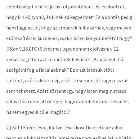
jelentőségét a hitre jutás folyamatában: „Isten dönti el,
hogy kin könyörül, és kinek ad kegyelmet! Ez a döntés pedig
nem függ attól, hogy az emberek mit akarnak, vagy milyen
erőfeszítéssel küzdenek, csakis Isten könyörületétől függ!”
(Róm 9,16 EFO) S érdemes ugyanonnan elolvasni a 12.
verset is: „Isten azt mondta Rebekának: „Az idősebb fiú
szolgálni fog a fiatalabbnak.” Ez a születésük előtt
történt, ezért akkor még a két fiú semmi jót vagy rosszat
sem tehetett. Azért történt így, hogy Isten megmutassa:
választása nem attól függ, hogy az emberek mit tesznek,
hanem egyedül tőle magától.”
2.) Két félreértésre, illetve téves következtetésre adhat
okot ez a bibliai tanítás, amelyekre nagy erővel fel is hívják