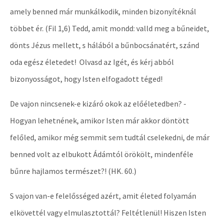
amely benned már munkálkodik, minden bizonyítéknál
többet ér. (Fil 1,6) Tedd, amit mondd: valld meg a bűneidet,
dönts Jézus mellett, s hálából a bűnbocsánatért, szánd
oda egész életedet! Olvasd az Igét, és kérj abból
bizonyosságot, hogy Isten elfogadott téged!
De vajon nincsenek-e kizáró okok az előéletedben? -
Hogyan lehetnének, amikor Isten már akkor döntött
felőled, amikor még semmit sem tudtál cselekedni, de már
benned volt az elbukott Ádámtól örökölt, mindenféle
bűnre hajlamos természet?! (HK. 60.)
S vajon van-e felelősséged azért, amit életed folyamán
elkövettél vagy elmulasztottál? Feltétlenül! Hiszen Isten