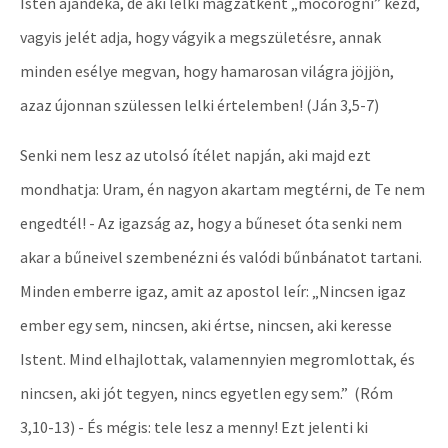
Isten ajándéka, de aki lelki magzatként „mocorogni” kezd,
vagyis jelét adja, hogy vágyik a megszületésre, annak
minden esélye megvan, hogy hamarosan világra jöjjön,
azaz újonnan szülessen lelki értelemben! (Ján 3,5-7)
Senki nem lesz az utolsó ítélet napján, aki majd ezt
mondhatja: Uram, én nagyon akartam megtérni, de Te nem
engedtél! - Az igazság az, hogy a bűneset óta senki nem
akar a bűneivel szembenézni és valódi bűnbánatot tartani.
Minden emberre igaz, amit az apostol leír: „Nincsen igaz
ember egy sem, nincsen, aki értse, nincsen, aki keresse
Istent. Mind elhajlottak, valamennyien megromlottak, és
nincsen, aki jót tegyen, nincs egyetlen egy sem.” (Róm
3,10-13) - És mégis: tele lesz a menny! Ezt jelenti ki