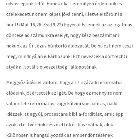
üdvösségünk felől. Ennek oka: semmilyen érdemünk és
cselekedetünk nem képes jóvá tenni, illetve eltörölni a
bűnt! (Mát 16,26 Zsid 9,22) Egyedül Istennek az az irgalmas
döntése ad számunkra esélyt, hogy kész beszámítani
nekünk az Úr Jézus bűntörlő áldozatát. De ha ezt nem teszi
meg, mindnyájan elkárhozunk! Ezt nevezték a dortrechti
atyák a „totális elveszettség” állapotának.
Meggyőződéssel vallom, hogy a 17. századi református
elődeink jól értették az Igét. De hogy ez mennyire nem
valamiféle református, vagy kálvini specialitás, hadd
idézzek itt egy új, protestáns biblia-fordítást, amit épp
azok a testvéreink készítettek és használnak, akik
különösen is hangsúlyozzák az ember döntésének