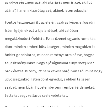
az üdvösség „nem azé, aki akarja és nem is azé, aki fut
utána”, hanem kizárólag azé, akinek Isten odaadja!
Fontos leszögezni itt az elején: csak az képes elfogadni
Isten Igéjének ezt a kijelentését, aki valóban
megalázkodott Őelőtte. Ez az üzenet ugyanis romokba
dönt minden emberi büszkeséget, minden magabízó és
önhitt gondolatot, minden reményt arra nézve, hogy a
teljesítményünkkel vagy a jóságunkkal elnyerhetjük az
örök életet. Bizony, itt nem kevesebbről van szó, mint hogy
üdvösségünkről Isten dönt egyedül, s ebben teljesen
szabad: nem kíván figyelembe venni emberi érdemeket,
tetteket vagy vallásos cselekedeteket.