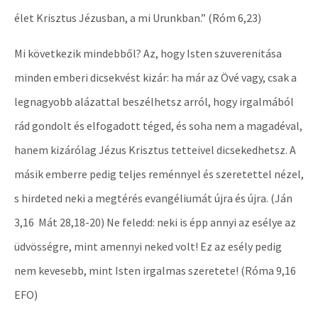
élet Krisztus Jézusban, a mi Urunkban.” (Róm 6,23)
Mi következik mindebből? Az, hogy Isten szuverenitása
minden emberi dicsekvést kizár: ha már az Övé vagy, csak a
legnagyobb alázattal beszélhetsz arról, hogy irgalmából
rád gondolt és elfogadott téged, és soha nem a magadéval,
hanem kizárólag Jézus Krisztus tetteivel dicsekedhetsz. A
másik emberre pedig teljes reménnyel és szeretettel nézel,
s hirdeted neki a megtérés evangéliumát újra és újra. (Ján
3,16 Mát 28,18-20) Ne feledd: neki is épp annyi az esélye az
üdvösségre, mint amennyi neked volt! Ez az esély pedig
nem kevesebb, mint Isten irgalmas szeretete! (Róma 9,16
EFO)