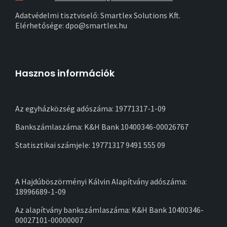
Adatvédelmi tisztviselő: Smartlex Solutions Kft.
Elérhetősége: dpo@smartlex.hu
Hasznos információk
Az egyházközség adószáma: 19771317-1-09
Bankszámlaszáma: K&H Bank 10400346-00026767
Statisztikai számjele: 19771317 9491 555 09
A Hajdúböszörményi Kálvin Alapítvány adószáma:
18996689-1-09
Az alapítvány bankszámlaszáma: K&H Bank 10400346-
00027101-00000007