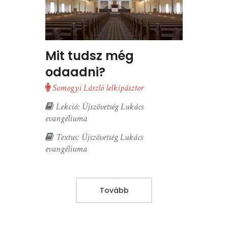
Mit tudsz még
odaadni?
Somogyi László lelkipásztor
Lekció: Újszövetség Lukács
evangéliuma
Textus: Újszövetség Lukács
evangéliuma
Tovább