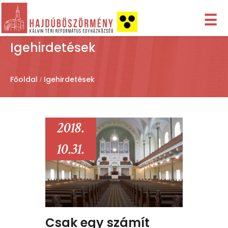
☰
Igehirdetések
Főoldal
Igehirdetések
2018.
10.31.
Csak egy számít