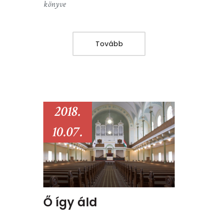
könyve
Tovább
2018.
10.07.
Ő így áld