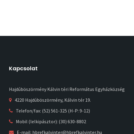
Kapcsolat
Hajdúböszörmény Kálvin téri Református Egyházközség
4220 Hajdúböszörmény, Kálvin tér 19.
Telefon/fax: (52) 561-325 (H-P: 9-12)
Mobil (lelkipásztor): (30) 630-8802
E-mail:
hbrefkalvinter@hbrefkalvinter.hu