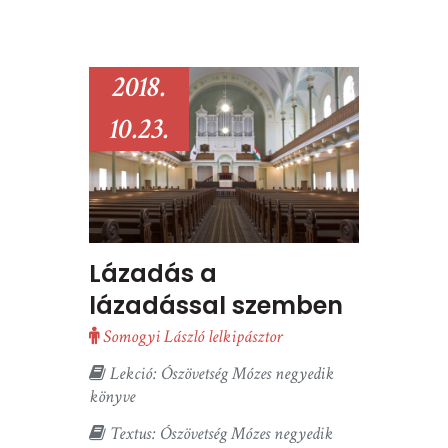
2018.
10.23.
Lázadás a
lázadással szemben
Somogyi László lelkipásztor
Lekció: Ószövetség Mózes negyedik
könyve
Textus: Ószövetség Mózes negyedik