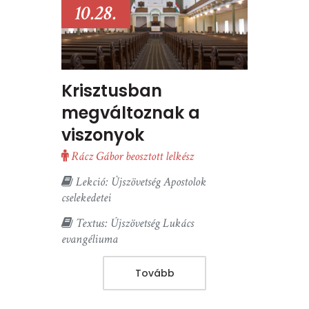
10.28.
Krisztusban
megváltoznak a
viszonyok
Rácz Gábor beosztott lelkész
Lekció: Újszövetség Apostolok
cselekedetei
Textus: Újszövetség Lukács
evangéliuma
Tovább