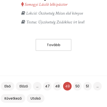
Somogyi László lelkipásztor
Lekció: Ószövetség Mózes első könyve
Textus: Újszövetség Zsidókhoz írt levél
Tovább
Első
Előző
...
47
48
49
50
51
...
Következő
Utolsó