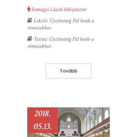
Somogyi László lelkipásztor
Lekció: Újszövetség Pál levele a
rómaiakhoz
Textus: Újszövetség Pál levele a
rómaiakhoz
Tovább
2018.
05.13.