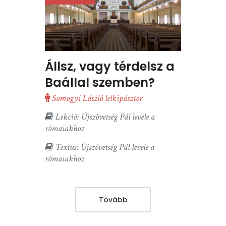
Állsz, vagy térdelsz a
Baállal szemben?
Somogyi László lelkipásztor
Lekció: Újszövetség Pál levele a
rómaiakhoz
Textus: Újszövetség Pál levele a
rómaiakhoz
Tovább