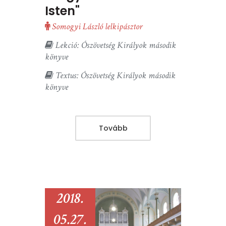
Isten"
Somogyi László lelkipásztor
Lekció: Ószövetség Királyok második
könyve
Textus: Ószövetség Királyok második
könyve
Tovább
2018.
05.27.