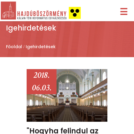
☰
Igehirdetések
Főoldal
Igehirdetések
2018.
06.03.
"Hogyha felindul az