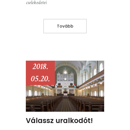
cselekedetei
Tovább
2018.
05.20.
Válassz uralkodót!