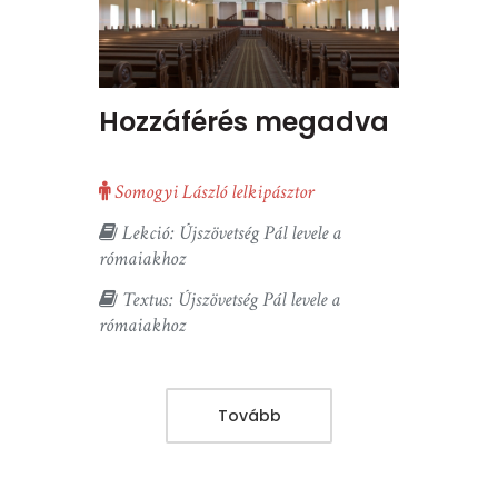
Hozzáférés megadva
Somogyi László lelkipásztor
Lekció: Újszövetség Pál levele a
rómaiakhoz
Textus: Újszövetség Pál levele a
rómaiakhoz
Tovább