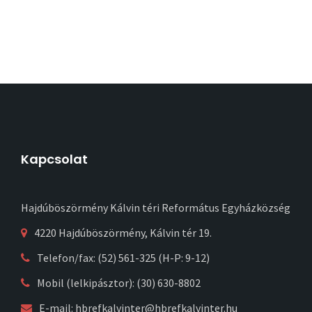
Kapcsolat
Hajdúböszörmény Kálvin téri Református Egyházközség
4220 Hajdúböszörmény, Kálvin tér 19.
Telefon/fax: (52) 561-325 (H-P: 9-12)
Mobil (lelkipásztor): (30) 630-8802
E-mail:
hbrefkalvinter@hbrefkalvinter.hu