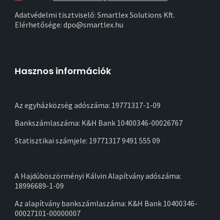
Adatvédelmi tisztviselő: Smartlex Solutions Kft.
Elérhetősége: dpo@smartlex.hu
Hasznos információk
Az egyházközség adószáma: 19771317-1-09
Bankszámlaszáma: K&H Bank 10400346-00026767
Statisztikai számjele: 19771317 9491 555 09
A Hajdúböszörményi Kálvin Alapítvány adószáma:
18996689-1-09
Az alapítvány bankszámlaszáma: K&H Bank 10400346-
00027101-00000007