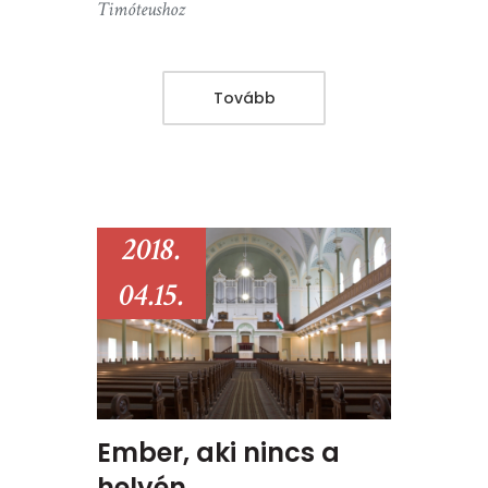
Timóteushoz
Tovább
2018.
04.15.
Ember, aki nincs a
helyén