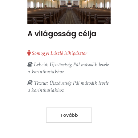
A világosság célja
Somogyi László lelkipásztor
Lekció: Újszövetség Pál második levele
a korinthusiakhoz
Textus: Újszövetség Pál második levele
a korinthusiakhoz
Tovább