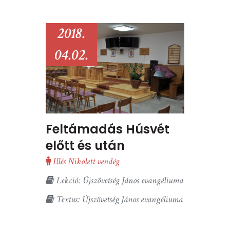
2018.
04.02.
Feltámadás Húsvét
előtt és után
Illés Nikolett vendég
Lekció: Újszövetség János evangéliuma
Textus: Újszövetség János evangéliuma