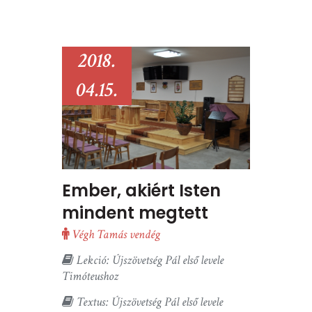
2018.
04.15.
Ember, akiért Isten
mindent megtett
Végh Tamás vendég
Lekció: Újszövetség Pál első levele
Timóteushoz
Textus: Újszövetség Pál első levele