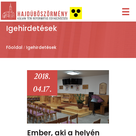
☰
Igehirdetések
Főoldal
Igehirdetések
2018.
04.17.
Ember, aki a helyén