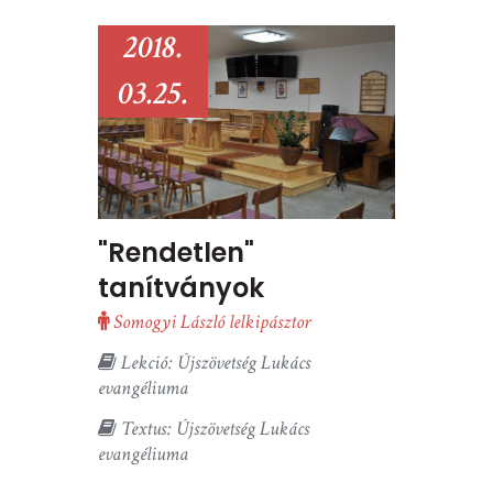
2018.
03.25.
"Rendetlen"
tanítványok
Somogyi László lelkipásztor
Lekció: Újszövetség Lukács
evangéliuma
Textus: Újszövetség Lukács
evangéliuma