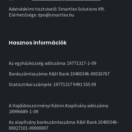
Adatvédelmi tisztviselő: Smartlex Solutions Kft.
Elérhetősége: dpo@smartlex.hu
Hasznos információk
Az egyházközség adószáma: 19771317-1-09
Bankszámlaszáma: K&H Bank 10400346-00026767
Statisztikai számjele: 19771317 9491 555 09
A Hajdúböszörményi Kálvin Alapítvány adószáma:
18996689-1-09
Az alapítvány bankszámlaszáma: K&H Bank 10400346-
00027101-00000007