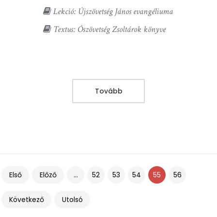
Lekció: Újszövetség János evangéliuma
Textus: Ószövetség Zsoltárok könyve
Tovább
Első
Előző
...
52
53
54
55
56
Következő
Utolsó