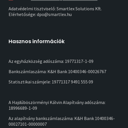
Adatvédelmi tisztviselő: Smartlex Solutions Kft.
Elérhetősége: dpo@smartlex.hu
Hasznos információk
Az egyházközség adószáma: 19771317-1-09
Bankszámlaszáma: K&H Bank 10400346-00026767
Statisztikai számjele: 19771317 9491 555 09
A Hajdúböszörményi Kálvin Alapítvány adószáma:
18996689-1-09
Az alapítvány bankszámlaszáma: K&H Bank 10400346-
00027101-00000007