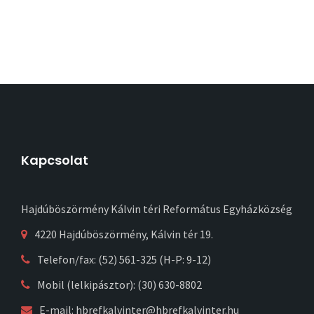
Kapcsolat
Hajdúböszörmény Kálvin téri Református Egyházközség
4220 Hajdúböszörmény, Kálvin tér 19.
Telefon/fax: (52) 561-325 (H-P: 9-12)
Mobil (lelkipásztor): (30) 630-8802
E-mail:
hbrefkalvinter@hbrefkalvinter.hu