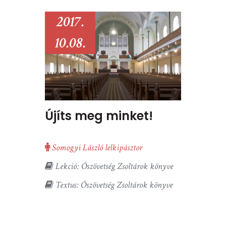
2017.
10.08.
Újíts meg minket!
Somogyi László lelkipásztor
Lekció: Ószövetség Zsoltárok könyve
Textus: Ószövetség Zsoltárok könyve