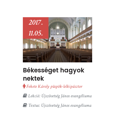
2017.
11.05.
Békességet hagyok
nektek
Fekete Károly püspök-lelkipásztor
Lekció: Újszövetség János evangéliuma
Textus: Újszövetség János evangéliuma