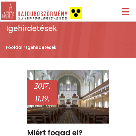
☰
Igehirdetések
Főoldal
Igehirdetések
2017.
11.19.
Miért fogad el?