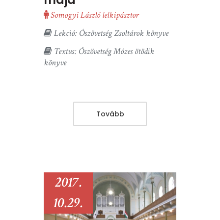
Somogyi László lelkipásztor
Lekció: Ószövetség Zsoltárok könyve
Textus: Ószövetség Mózes ötödik
könyve
Tovább
2017.
10.29.