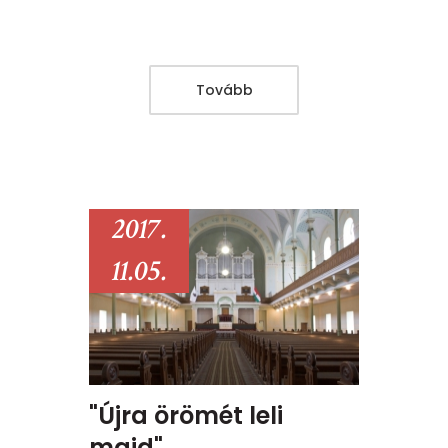
Tovább
2017.
11.05.
"Újra örömét leli
majd"