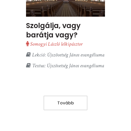
Szolgálja, vagy
barátja vagy?
Somogyi László lelkipásztor
Lekció: Újszövetség János evangéliuma
Textus: Újszövetség János evangéliuma
Tovább