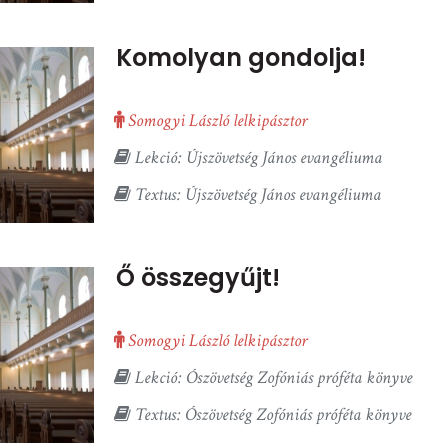
Komolyan gondolja!
Somogyi László lelkipásztor
Lekció: Újszövetség János evangéliuma
Textus: Újszövetség János evangéliuma
Ő összegyűjt!
Somogyi László lelkipásztor
Lekció: Ószövetség Zofóniás próféta könyve
Textus: Ószövetség Zofóniás próféta könyve