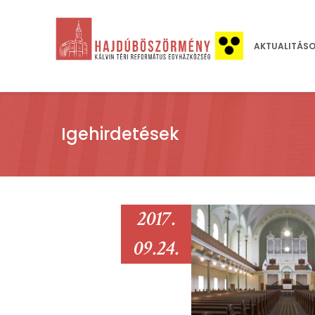
AKTUALITÁS
Igehirdetések
2017.
09.24.