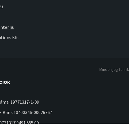
2)
nter.hu
tions Kft.
Minden jog fennta
ciók
áma: 19771317-1-09
 Bank 10400346-00026767
19771317 9491 555 09