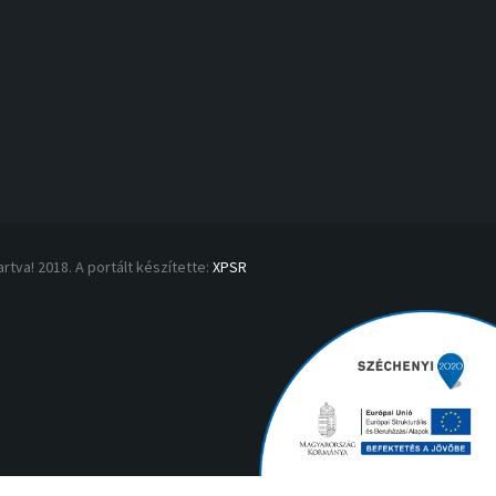
rtva! 2018. A portált készítette:
XPSR