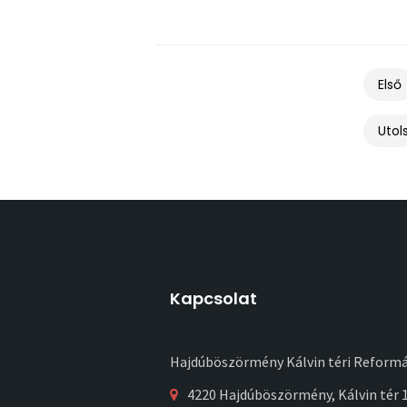
Első
Utol
Kapcsolat
Hajdúböszörmény Kálvin téri Reform
4220 Hajdúböszörmény, Kálvin tér 1