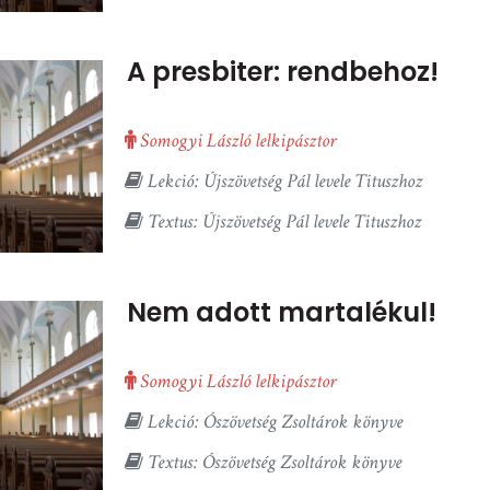
A presbiter: rendbehoz!
Somogyi László lelkipásztor
Lekció: Újszövetség Pál levele Tituszhoz
Textus: Újszövetség Pál levele Tituszhoz
Nem adott martalékul!
Somogyi László lelkipásztor
Lekció: Ószövetség Zsoltárok könyve
Textus: Ószövetség Zsoltárok könyve