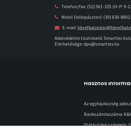
Telefon/fax: (52) 561-325 (H-P: 9-1
Mobil (lelkipásztor): (30) 630-8802
E-mail:
hbrefkalvinter@hbrefkalvi
Adatvédelmi tisztviselő: Smartlex Solu
Elérhetősége: dpo@smartlex.hu
Hasznos informá
Az egyházközség adósz
Bankszámlaszáma: K&H
Statisztikai számjele: 