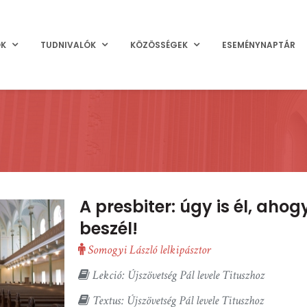
OK
TUDNIVALÓK
KÖZÖSSÉGEK
ESEMÉNYNAPTÁR
A presbiter: úgy is él, ahog
beszél!
Somogyi László lelkipásztor
Lekció: Újszövetség Pál levele Tituszhoz
Textus: Újszövetség Pál levele Tituszhoz