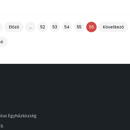
Előző
Következő
...
52
53
54
55
56
só
átus Egyházközség
9.