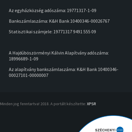
Az egyházközség adószáma: 19771317-1-09
Bankszámlaszáma: K&H Bank 10400346-00026767
Statisztikai számjele: 19771317 9491 555 09
A Hajdúböszörményi Kálvin Alapítvány adószáma:
18996689-1-09
Az alapítvány bankszámlaszáma: K&H Bank 10400346-
00027101-00000007
Minden jog fenntartva! 2018. A portált készítette:
XPSR