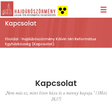
☰
Kapcsolat
Főoldal
Hajdúböszörmény Kálvin téri Református
Egyházközség (Kapcsolat)
Kapcsolat
„Nem más ez, mint Isten háza és a menny kapuja.” (1Móz
28,17)