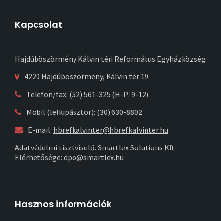
Kapcsolat
Hajdúböszörmény Kálvin téri Református Egyházközség
4220 Hajdúböszörmény, Kálvin tér 19.
Telefon/fax: (52) 561-325 (H-P: 9-12)
Mobil (lelkipásztor): (30) 630-8802
E-mail:
hbrefkalvinter@hbrefkalvinter.hu
Adatvédelmi tisztviselő: Smartlex Solutions Kft.
Elérhetősége: dpo@smartlex.hu
Hasznos információk