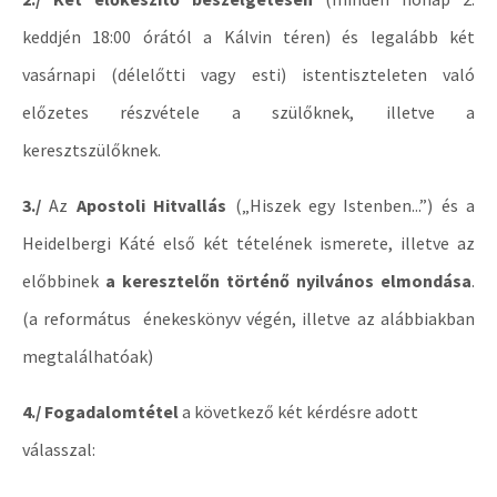
keddjén 18:00 órától a Kálvin téren) és legalább két
vasárnapi (délelőtti vagy esti) istentiszteleten való
előzetes részvétele a szülőknek, illetve a
keresztszülőknek.
3./
Az
Apostoli Hitvallás
(„Hiszek egy Istenben...”) és a
Heidelbergi Káté első két tételének ismerete, illetve az
előbbinek
a keresztelőn történő nyilvános elmondása
.
(a református énekeskönyv végén, illetve az alábbiakban
megtalálhatóak)
4./ Fogadalomtétel
a következő két kérdésre adott
válasszal: