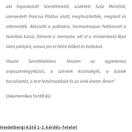
aki fogantatott Szentlélektől, született Szűz Máriától,
szenvedett Poncius Pilátus alatt; megfeszítették, meghalt és
eltemették. Alászállt a poklokra, harmadnapon feltámadt a
halottak közül, fölment a mennybe, ott ül a mindenható Atya
Isten jobbján; onnan jön el ítélni élőket és holtakat.
Hiszek Szentlélekben. Hiszem az egyetemes
anyaszentegyházat, a szentek közösségét, a bűnök
bocsánatát, a test feltámadását és az örök életet. Ámen”
(ökumenikus fordítás)
Heidelbergi Káté 1-2. kérdés-felelet