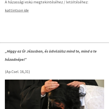
A házassági eskü megtekintéséhez / letöltéséhez:
kattintson ide
„Higgy az Úr Jézusban, és üdvözülsz mind te, mind a te
házadnépe!”
(Ap.Csel. 16,31)