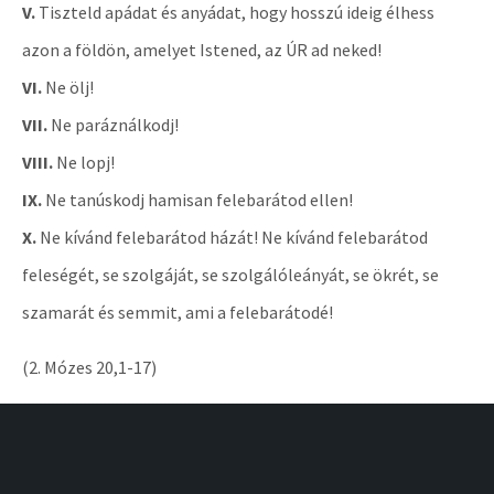
V.
Tiszteld apádat és anyádat, hogy hosszú ideig élhess
azon a földön, amelyet Istened, az ÚR ad neked!
VI.
Ne ölj!
VII.
Ne paráználkodj!
VIII.
Ne lopj!
IX.
Ne tanúskodj hamisan felebarátod ellen!
X.
Ne kívánd felebarátod házát! Ne kívánd felebarátod
feleségét, se szolgáját, se szolgálóleányát, se ökrét, se
szamarát és semmit, ami a felebarátodé!
(2. Mózes 20,1-17)