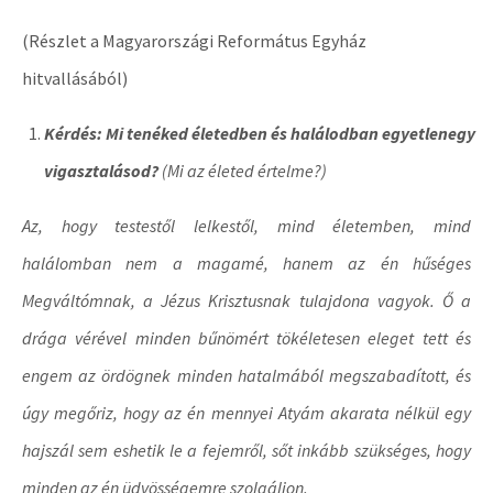
(Részlet a Magyarországi Református Egyház
hitvallásából)
Kérdés: Mi tenéked életedben és halálodban egyetlenegy
vigasztalásod?
(Mi az életed értelme?)
Az, hogy testestől lelkestől, mind életemben, mind
halálomban nem a magamé, hanem az én hűséges
Megváltómnak, a Jézus Krisztusnak tulajdona vagyok. Ő a
drága vérével minden bűnömért tökéletesen eleget tett és
engem az ördögnek minden hatalmából megszabadított, és
úgy megőriz, hogy az én mennyei Atyám akarata nélkül egy
hajszál sem eshetik le a fejemről, sőt inkább szükséges, hogy
minden az én üdvösségemre szolgáljon.