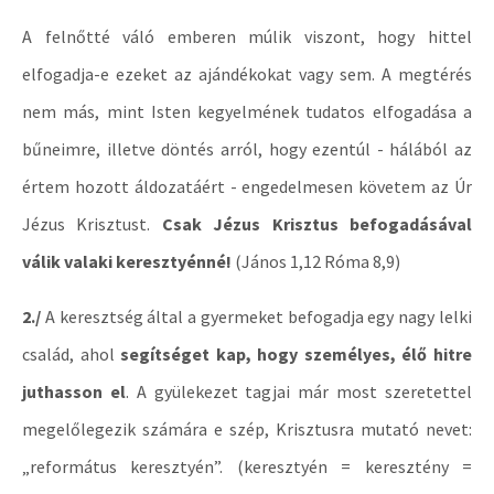
A felnőtté váló emberen múlik viszont, hogy hittel
elfogadja-e ezeket az ajándékokat vagy sem. A megtérés
nem más, mint Isten kegyelmének tudatos elfogadása a
bűneimre, illetve döntés arról, hogy ezentúl - hálából az
értem hozott áldozatáért - engedelmesen követem az Úr
Jézus Krisztust.
Csak Jézus Krisztus befogadásával
válik valaki keresztyénné!
(János 1,12 Róma 8,9)
2./
A keresztség által a gyermeket befogadja egy nagy lelki
család, ahol
segítséget kap, hogy személyes, élő hitre
juthasson el
. A gyülekezet tagjai már most szeretettel
megelőlegezik számára e szép, Krisztusra mutató nevet:
„református keresztyén”. (keresztyén = keresztény =