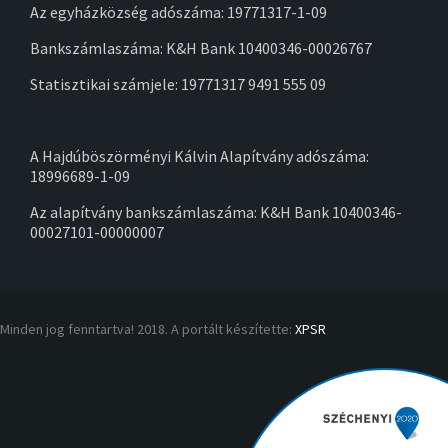
Az egyházközség adószáma: 19771317-1-09
Bankszámlaszáma: K&H Bank 10400346-00026767
Statisztikai számjele: 19771317 9491 555 09
A Hajdúböszörményi Kálvin Alapítvány adószáma:
18996689-1-09
Az alapítvány bankszámlaszáma: K&H Bank 10400346-
00027101-00000007
Minden jog fenntartva! 2018. A portált készítette:
XPSR