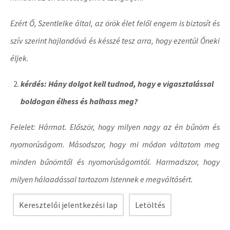
Ezért Ő, Szentlelke által, az örök élet felől engem is biztosít és
szív szerint hajlandóvá és késszé tesz arra, hogy ezentúl Őneki
éljek.
kérdés: Hány dolgot kell tudnod, hogy e vigasztalással
boldogan élhess és halhass meg?
Felelet: Hármat. Először, hogy milyen nagy az én bűnöm és
nyomorúságom. Másodszor, hogy mi módon váltatom meg
minden bűnömtől és nyomorúságomtól. Harmadszor, hogy
milyen hálaadással tartozom Istennek e megváltásért.
Keresztelői jelentkezési lap
Letöltés