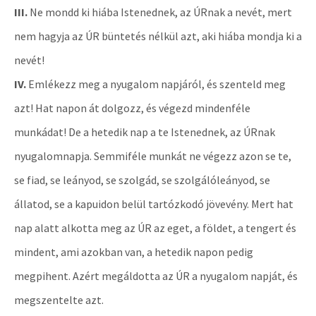
III.
Ne mondd ki hiába Istenednek, az ÚRnak a nevét, mert
nem hagyja az ÚR büntetés nélkül azt, aki hiába mondja ki a
nevét!
IV.
Emlékezz meg a nyugalom napjáról, és szenteld meg
azt! Hat napon át dolgozz, és végezd mindenféle
munkádat! De a hetedik nap a te Istenednek, az ÚRnak
nyugalomnapja. Semmiféle munkát ne végezz azon se te,
se fiad, se leányod, se szolgád, se szolgálóleányod, se
állatod, se a kapuidon belül tartózkodó jövevény. Mert hat
nap alatt alkotta meg az ÚR az eget, a földet, a tengert és
mindent, ami azokban van, a hetedik napon pedig
megpihent. Azért megáldotta az ÚR a nyugalom napját, és
megszentelte azt.