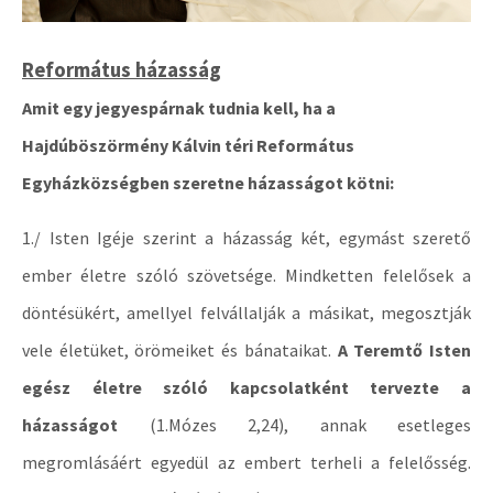
Református házasság
Amit egy jegyespárnak tudnia kell, ha a
Hajdúböszörmény Kálvin téri Református
Egyházközségben szeretne házasságot kötni:
1./ Isten Igéje szerint a házasság két, egymást szerető
ember életre szóló szövetsége. Mindketten felelősek a
döntésükért, amellyel felvállalják a másikat, megosztják
vele életüket, örömeiket és bánataikat.
A Teremtő Isten
egész életre szóló kapcsolatként tervezte a
házasságot
(1.Mózes 2,24), annak esetleges
megromlásáért egyedül az embert terheli a felelősség.