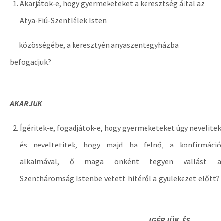
Akarjátok-e, hogy gyermeketeket a keresztség által az
Atya-Fiú-Szentlélek Isten
közösségébe, a keresztyén anyaszentegyházba
befogadjuk?
AKARJUK
Ígéritek-e, fogadjátok-e, hogy gyermeketeket úgy nevelitek
és neveltetitek, hogy majd ha felnő, a konfirmáció
alkalmával, ő maga önként tegyen vallást a
Szentháromság Istenbe vetett hitéről a gyülekezet előtt?
IGÉRJÜK ÉS