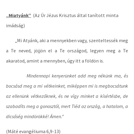
„Miatyánk”
(Az Úr Jézus Krisztus által tanított minta
imádság)
„Mi Atyánk, aki a mennyekben vagy, szenteltessék meg
a Te neved, jöjjön el a Te országod, legyen meg a Te
akaratod, amint a mennyben, úgy itt a földön is.
Mindennapi kenyerünket add meg nékünk ma, és
bocsásd meg a mi vétkeinket, miképpen mi is megbocsátunk
az ellenünk vétkezőknek, és ne vígy minket a kísértésbe, de
szabadíts meg a gonosztól, mert Tiéd az ország, a hatalom, a
dicsőség mindörökké! Ámen.”
(Máté evangéliuma 6,9-13)