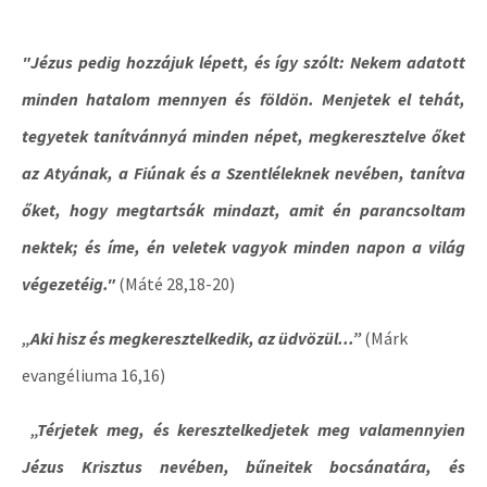
"Jézus pedig hozzájuk lépett, és így szólt: Nekem adatott
minden hatalom mennyen és földön.
Menjetek el tehát,
tegyetek tanítvánnyá minden népet, megkeresztelve őket
az Atyának, a Fiúnak és a Szentléleknek nevében,
tanítva
őket, hogy megtartsák mindazt, amit én parancsoltam
nektek; és íme, én veletek vagyok minden napon a világ
végezetéig."
(Máté 28,18-20)
„Aki hisz és megkeresztelkedik, az üdvözül...”
(Márk
evangéliuma 16,16)
„Térjetek meg, és keresztelkedjetek meg valamennyien
Jézus Krisztus nevében, bűneitek bocsánatára, és