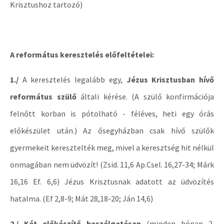
Krisztushoz tartozó)
A református keresztelés előfeltételei:
1./
A keresztelés legalább egy,
Jézus Krisztusban hívő
református szülő
általi kérése. (A szülő konfirmációja
felnőtt korban is pótolható - féléves, heti egy órás
előkészület után.) Az ősegyházban csak hívő szülők
gyermekeit keresztelték meg, mivel a keresztség hit nélkül
önmagában nem üdvözít! (Zsid. 11,6 Ap.Csel. 16,27-34; Márk
16,16 Ef. 6,6) Jézus Krisztusnak adatott az üdvözítés
hatalma. (Ef 2,8-9; Mát 28,18-20; Ján 14,6)
2./ Két előkészítő beszélgetésen
(minden hónap 2.