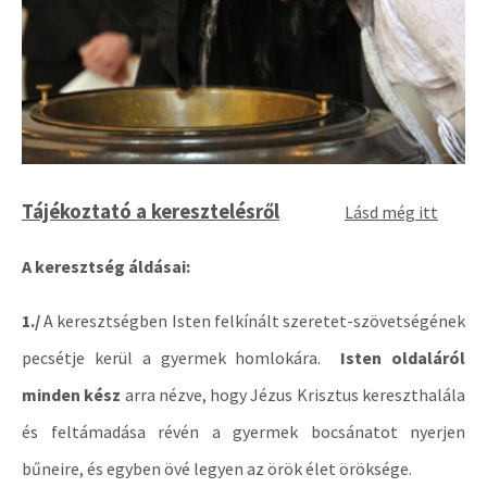
Tájékoztató a keresztelésről
Lásd még itt
A keresztség áldásai:
1./
A keresztségben Isten felkínált szeretet-szövetségének
pecsétje kerül a gyermek homlokára.
Isten oldaláról
minden kész
arra nézve, hogy Jézus Krisztus kereszthalála
és feltámadása révén a gyermek bocsánatot nyerjen
bűneire, és egyben övé legyen az örök élet öröksége.