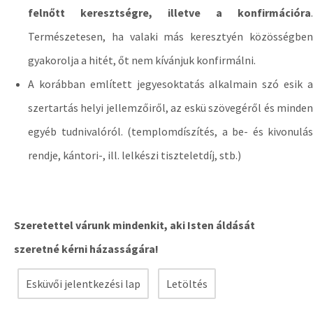
felnőtt keresztségre, illetve a konfirmációra
.
Természetesen, ha valaki más keresztyén közösségben
gyakorolja a hitét, őt nem kívánjuk konfirmálni.
A korábban említett jegyesoktatás alkalmain szó esik a
szertartás helyi jellemzőiről, az eskü szövegéről és minden
egyéb tudnivalóról. (templomdíszítés, a be- és kivonulás
rendje, kántori-, ill. lelkészi tiszteletdíj, stb.)
Szeretettel várunk mindenkit, aki Isten áldását
szeretné kérni házasságára!
Esküvői jelentkezési lap
Letöltés