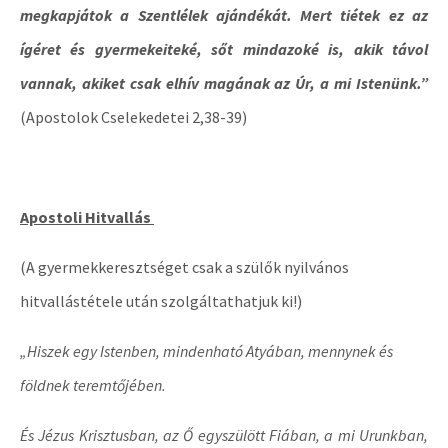
megkapjátok a Szentlélek ajándékát. Mert tiétek ez az
ígéret és gyermekeiteké, sőt mindazoké is, akik távol
vannak, akiket csak elhív magának az Úr, a mi Istenünk.”
(Apostolok Cselekedetei 2,38-39)
Apostoli Hitvallás
(A gyermekkeresztséget csak a szülők nyilvános
hitvallástétele után szolgáltathatjuk ki!)
„Hiszek egy Istenben, mindenható Atyában, mennynek és
földnek teremtőjében.
És Jézus Krisztusban, az Ő egyszülött Fiában, a mi Urunkban,