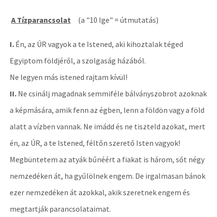
A Tízparancsolat
(a "10 Ige" = útmutatás)
I.
Én, az ÚR vagyok a te Istened, aki kihoztalak téged
Egyiptom földjéről, a szolgaság házából.
Ne legyen más istened rajtam kívül!
II.
Ne csinálj magadnak semmiféle bálványszobrot azoknak
a képmására, amik fenn az égben, lenn a földön vagy a föld
alatt a vízben vannak. Ne imádd és ne tiszteld azokat, mert
én, az ÚR, a te Istened, féltőn szerető Isten vagyok!
Megbüntetem az atyák bűnéért a fiakat is három, sőt négy
nemzedéken át, ha gyűlölnek engem. De irgalmasan bánok
ezer nemzedéken át azokkal, akik szeretnek engem és
megtartják parancsolataimat.