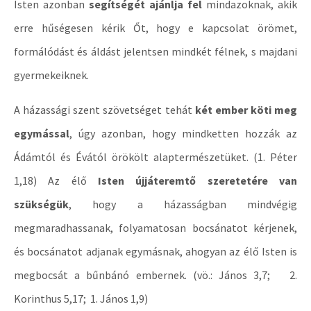
Isten azonban
segítségét ajánlja fel
mindazoknak, akik
erre hűségesen kérik Őt, hogy e kapcsolat örömet,
formálódást és áldást jelentsen mindkét félnek, s majdani
gyermekeiknek.
A házassági szent szövetséget tehát
két ember köti meg
egymással
, úgy azonban, hogy mindketten hozzák az
Ádámtól és Évától örökölt alaptermészetüket. (1. Péter
1,18) Az élő
Isten újjáteremtő szeretetére van
szükségük
, hogy a házasságban mindvégig
megmaradhassanak, folyamatosan bocsánatot kérjenek,
és bocsánatot adjanak egymásnak, ahogyan az élő Isten is
megbocsát a bűnbánó embernek. (vö.: János 3,7; 2.
Korinthus 5,17; 1. János 1,9)