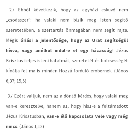
2./ Ebből következik, hogy az egyházi esküvő nem
„csodaszer”: ha valaki nem bízik meg Isten segítő
szeretetében, a szertartás önmagában nem segít rajta.
Mégis
óriási a jelentősége, hogy az Urat segítségül
hívva, vagy anélkül indul-e el egy házasság
! Jézus
Krisztus teljes isteni hatalmát, szeretetét és bölcsességét
kínálja fel ma is minden Hozzá forduló embernek. (János
6,37; 15,5)
3./ Ezért valljuk, nem az a döntő kérdés, hogy valaki meg
van-e keresztelve, hanem az, hogy hisz-e a feltámadott
Jézus Krisztusban,
van-e élő kapcsolata Vele vagy még
nincs
. (János 1,12)