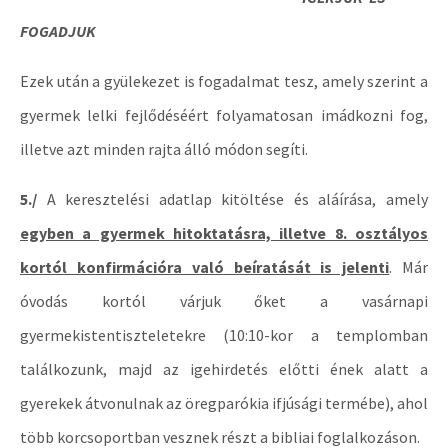
FOGADJUK
Ezek után a gyülekezet is fogadalmat tesz, amely szerint a
gyermek lelki fejlődéséért folyamatosan imádkozni fog,
illetve azt minden rajta álló módon segíti.
5./
A keresztelési adatlap kitöltése és aláírása, amely
egyben a gyermek hitoktatásra, illetve 8. osztályos
kortól konfirmációra való beíratását is jelenti
. Már
óvodás kortól várjuk őket a vasárnapi
gyermekistentiszteletekre (10:10-kor a templomban
találkozunk, majd az igehirdetés előtti ének alatt a
gyerekek átvonulnak az öregparókia ifjúsági termébe), ahol
több korcsoportban vesznek részt a bibliai foglalkozáson.