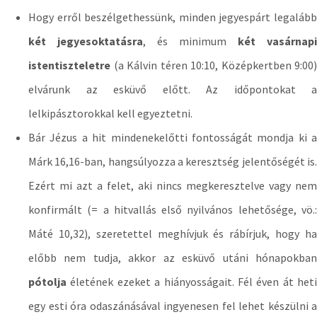
Hogy erről beszélgethessünk, minden jegyespárt legalább
két jegyesoktatásra
, és minimum
két vasárnapi
istentiszteletre
(a Kálvin téren 10:10, Középkertben 9:00)
elvárunk az esküvő előtt. Az időpontokat a
lelkipásztorokkal kell egyeztetni.
Bár Jézus a hit mindenekelőtti fontosságát mondja ki a
Márk 16,16-ban, hangsúlyozza a keresztség jelentőségét is.
Ezért mi azt a felet, aki nincs megkeresztelve vagy nem
konfirmált (= a hitvallás első nyilvános lehetősége, vö.:
Máté 10,32), szeretettel meghívjuk és rábírjuk, hogy ha
előbb nem tudja, akkor az esküvő utáni hónapokban
pótolja
életének ezeket a hiányosságait. Fél éven át heti
egy esti óra odaszánásával ingyenesen fel lehet készülni a