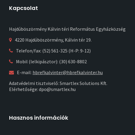
Kapcsolat
Hajdúböszörmény Kálvin téri Református Egyházközség
4220 Hajdúböszörmény, Kálvin tér 19.
Telefon/fax: (52) 561-325 (H-P: 9-12)
Mobil (lelkipásztor): (30) 630-8802
E-mail:
hbrefkalvinter@hbrefkalvinter.hu
Adatvédelmi tisztviselő: Smartlex Solutions Kft.
Elérhetősége: dpo@smartlex.hu
Hasznos információk