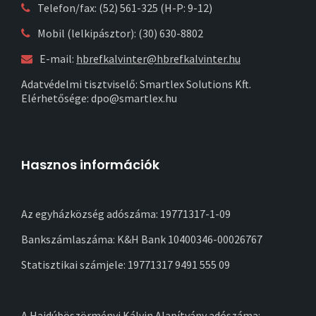
Telefon/fax: (52) 561-325 (H-P: 9-12)
Mobil (lelkipásztor): (30) 630-8802
E-mail:
hbrefkalvinter@hbrefkalvinter.hu
Adatvédelmi tisztviselő: Smartlex Solutions Kft.
Elérhetősége: dpo@smartlex.hu
Hasznos információk
Az egyházközség adószáma: 19771317-1-09
Bankszámlaszáma: K&H Bank 10400346-00026767
Statisztikai számjele: 19771317 9491 555 09
A Hajdúböszörményi Kálvin Alapítvány adószáma: