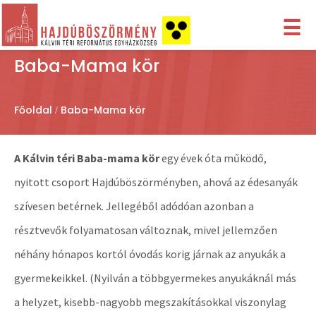
☰
Baba-Mama kör
Főoldal
Baba-Mama kör
A Kálvin téri Baba-mama kör
egy évek óta működő,
nyitott csoport Hajdúböszörményben, ahová az édesanyák
szívesen betérnek. Jellegéből adódóan azonban a
résztvevők folyamatosan változnak, mivel jellemzően
néhány hónapos kortól óvodás korig járnak az anyukák a
gyermekeikkel. (Nyilván a többgyermekes anyukáknál más
a helyzet, kisebb-nagyobb megszakításokkal viszonylag