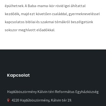
épülhetnek. A Baba-mama-kör rövid igei áhítattal
kezdődik, majd ezt követően családdal, gyermekneveléssel
kapcsolatos bibliai és szakmai témákról beszélgetünk
sokszor meghívott előadókkal.
Kapcsolat
Hajdúböszörmény Kálvin téri Református Egyházközség
4220 Hajdúböszörmény, Kálvin tér 19.