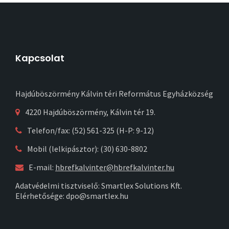
Kapcsolat
Hajdúböszörmény Kálvin téri Református Egyházközség
4220 Hajdúböszörmény, Kálvin tér 19.
Telefon/fax: (52) 561-325 (H-P: 9-12)
Mobil (lelkipásztor): (30) 630-8802
E-mail:
hbrefkalvinter@hbrefkalvinter.hu
Adatvédelmi tisztviselő: Smartlex Solutions Kft.
Elérhetősége: dpo@smartlex.hu