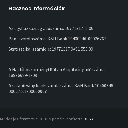
Hasznos információk
Az egyházközség adószáma: 19771317-1-09
Bankszámlaszáma: K&H Bank 10400346-00026767
Statisztikai számjele: 19771317 9491 555 09
A Hajdúböszörményi Kálvin Alapítvány adószáma:
18996689-1-09
Az alapítvány bankszámlaszáma: K&H Bank 10400346-
00027101-00000007
Minden jog fenntartva! 2018. A portált készítette:
XPSR