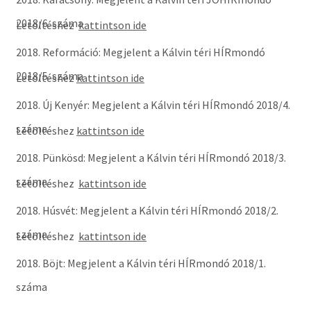
2018/6. száma
Letöltéshez
kattintson ide
2018. Reformáció: Megjelent a Kálvin téri HÍRmondó
2018/5. száma
Letöltéshez
kattintson ide
2018. Új Kenyér: Megjelent a Kálvin téri HÍRmondó 2018/4.
száma
Letöltéshez
kattintson ide
2018. Pünkösd: Megjelent a Kálvin téri HÍRmondó 2018/3.
száma
Letöltéshez
kattintson ide
2018. Húsvét: Megjelent a Kálvin téri HÍRmondó 2018/2.
száma
Letöltéshez
kattintson ide
2018. Böjt: Megjelent a Kálvin téri HÍRmondó 2018/1.
száma