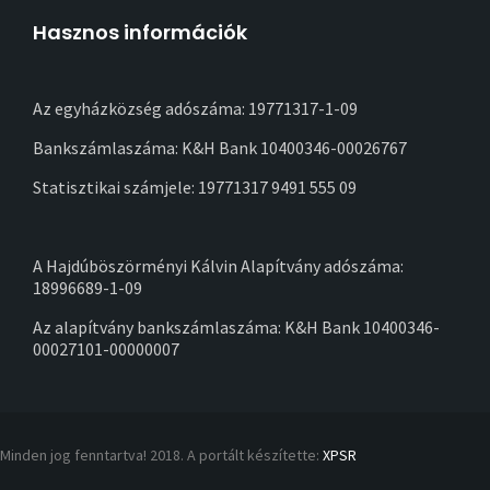
Hasznos információk
Az egyházközség adószáma: 19771317-1-09
Bankszámlaszáma: K&H Bank 10400346-00026767
Statisztikai számjele: 19771317 9491 555 09
A Hajdúböszörményi Kálvin Alapítvány adószáma:
18996689-1-09
Az alapítvány bankszámlaszáma: K&H Bank 10400346-
00027101-00000007
Minden jog fenntartva! 2018. A portált készítette:
XPSR