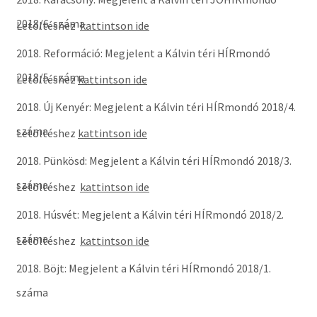
2018/6. száma
Letöltéshez
kattintson ide
2018. Reformáció: Megjelent a Kálvin téri HÍRmondó
2018/5. száma
Letöltéshez
kattintson ide
2018. Új Kenyér: Megjelent a Kálvin téri HÍRmondó 2018/4.
száma
Letöltéshez
kattintson ide
2018. Pünkösd: Megjelent a Kálvin téri HÍRmondó 2018/3.
száma
Letöltéshez
kattintson ide
2018. Húsvét: Megjelent a Kálvin téri HÍRmondó 2018/2.
száma
Letöltéshez
kattintson ide
2018. Böjt: Megjelent a Kálvin téri HÍRmondó 2018/1.
száma