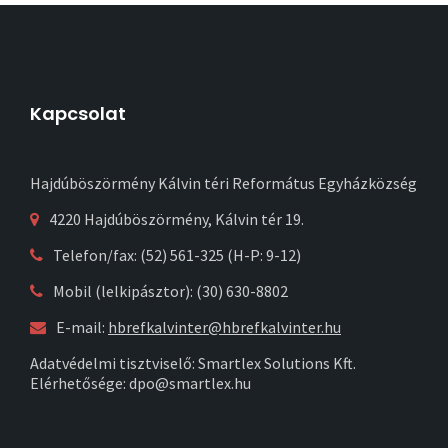
Kapcsolat
Hajdúböszörmény Kálvin téri Református Egyházközség
4220 Hajdúböszörmény, Kálvin tér 19.
Telefon/fax: (52) 561-325 (H-P: 9-12)
Mobil (lelkipásztor): (30) 630-8802
E-mail:
hbrefkalvinter@hbrefkalvinter.hu
Adatvédelmi tisztviselő: Smartlex Solutions Kft.
Elérhetősége: dpo@smartlex.hu