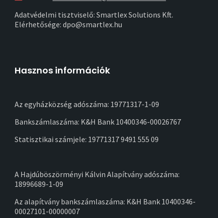
Adatvédelmi tisztviselő: Smartlex Solutions Kft.
Elérhetősége: dpo@smartlex.hu
Hasznos információk
Az egyházközség adószáma: 19771317-1-09
Bankszámlaszáma: K&H Bank 10400346-00026767
Statisztikai számjele: 19771317 9491 555 09
A Hajdúböszörményi Kálvin Alapítvány adószáma:
18996689-1-09
Az alapítvány bankszámlaszáma: K&H Bank 10400346-
00027101-00000007