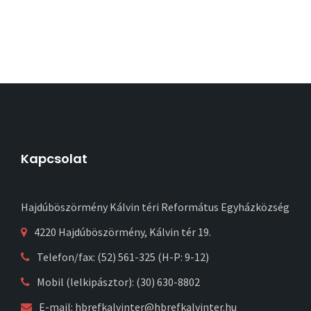
Kapcsolat
Hajdúböszörmény Kálvin téri Református Egyházközség
4220 Hajdúböszörmény, Kálvin tér 19.
Telefon/fax: (52) 561-325 (H-P: 9-12)
Mobil (lelkipásztor): (30) 630-8802
E-mail:
hbrefkalvinter@hbrefkalvinter.hu