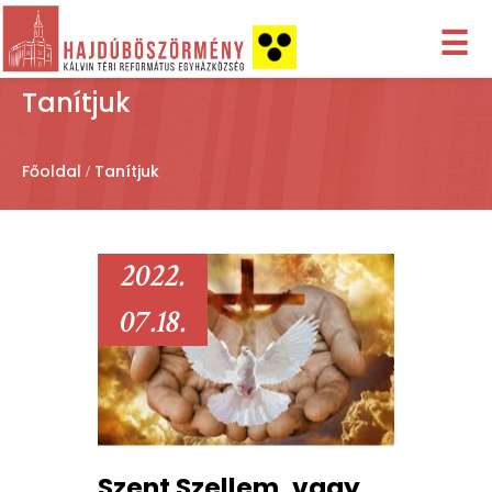
☰
Tanítjuk
Főoldal
Tanítjuk
2022.
07.18.
Szent Szellem, vagy