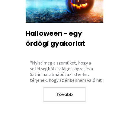
Halloween - egy
ördögi gyakorlat
"Nyisd meg a szemüket, hogy a
sötétségből a világosságra, és a
Sátán hatalmából az Istenhez
térjenek, hogy az énbennem való hit
által megkapják bűneik bocsánatát,
és örökséget nyerjenek azok között,
Tovább
akik megszenteltettek." (ApCsel
26,18)