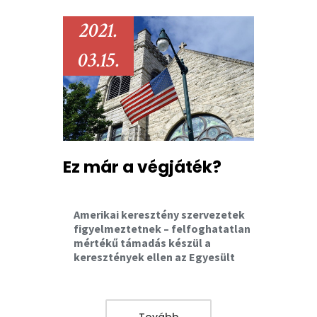
2021.
03.15.
Ez már a végjáték?
Amerikai keresztény szervezetek
figyelmeztetnek – felfoghatatlan
mértékű támadás készül a
keresztények ellen az Egyesült
Államokban. Tanulságos
események zajlanak éppen a
tengerentúlon, melyből okulnunk
kéne nekünk is...
Tovább