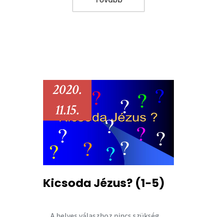
2020.
11.15.
Kicsoda Jézus? (1-5)
A helyes válaszhoz nincs szükség