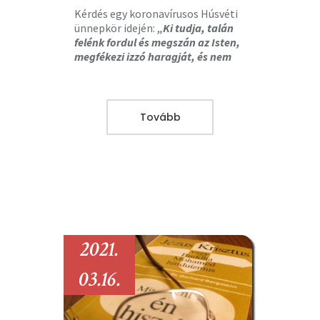
Kérdés egy koronavírusos Húsvéti
ünnepkör idején:
„Ki tudja, talán
felénk fordul és megszán az Isten,
megfékezi izzó haragját, és nem
veszünk el!”
(Jónás 3,9)
Tovább
2021.
03.16.