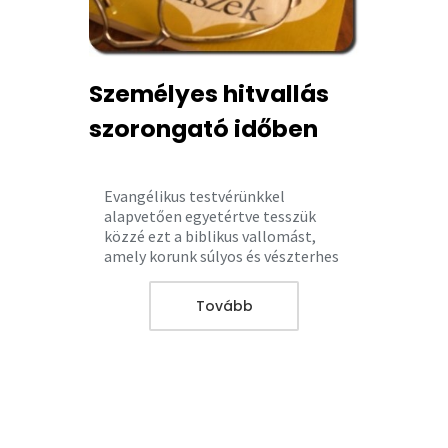
Személyes hitvallás
szorongató időben
Evangélikus testvérünkkel
alapvetően egyetértve tesszük
közzé ezt a biblikus vallomást,
amely korunk súlyos és vészterhes
gondolkozásformáira hívja fel a
figyelmet...
Tovább