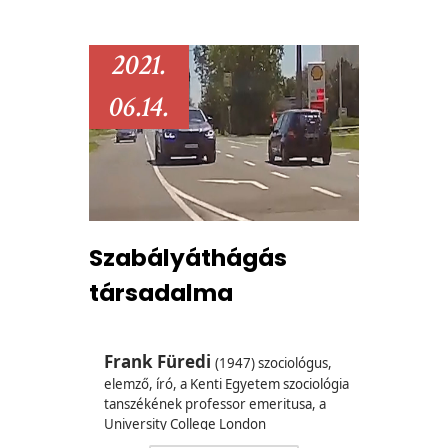
2021.
06.14.
Szabályáthágás
társadalma
Frank Füredi
(1947) szociológus,
elemző, író, a Kenti Egyetem szociológia
tanszékének professor emeritusa, a
University College London
vendégprofesszora, a XXI. Század Intézet