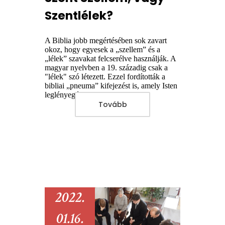
Szentlélek?
A Biblia jobb megértésében sok zavart
okoz, hogy egyesek a „szellem” és a
„lélek” szavakat felcserélve használják. A
magyar nyelvben a 19. századig csak a
"lélek" szó létezett. Ezzel fordították a
bibliai „pneuma” kifejezést is, amely Isten
leglényegére utal.
Tovább
2022.
01.16.